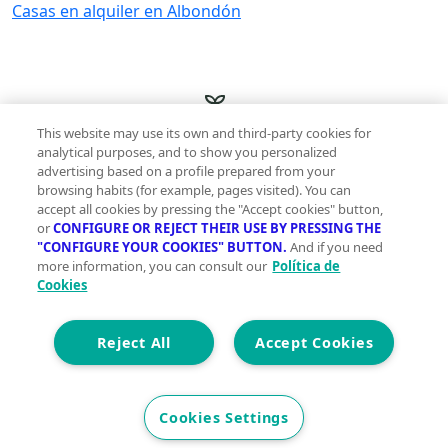
Casas en alquiler en Albondón
This website may use its own and third-party cookies for
analytical purposes, and to show you personalized
advertising based on a profile prepared from your
Innovación sostenible y gestos sencillos para una
browsing habits (for example, pages visited). You can
vida más green
accept all cookies by pressing the "Accept cookies" button,
or
CONFIGURE OR REJECT THEIR USE BY PRESSING THE
"CONFIGURE YOUR COOKIES" BUTTON.
And if you need
more information, you can consult our
Política de
Cookies
Comprometidas con tu presente para que vivas
mejor mañana
Reject All
Accept Cookies
Cookies Settings