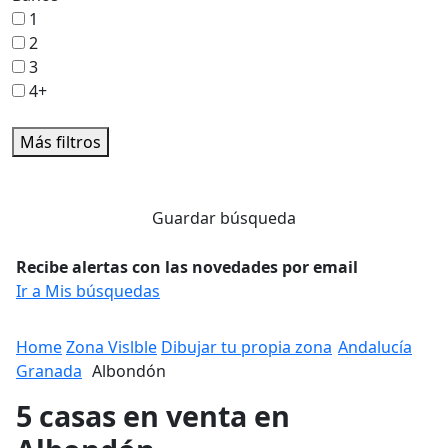
1
2
3
4+
Más filtros
Guardar búsqueda
Recibe alertas con las novedades por email
Ir a Mis búsquedas
Home
Zona Vislble
Dibujar tu propia zona
Andalucía
Granada
Albondón
5 casas en venta en