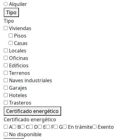
Alquiler
Tipo
Tipo
Viviendas
Pisos
Casas
Locales
Oficinas
Edificios
Terrenos
Naves industriales
Garajes
Hoteles
Trasteros
Certificado energético
Certificado energético
A
B
C
D
E
F
G
En trámite
Exento
No disponible