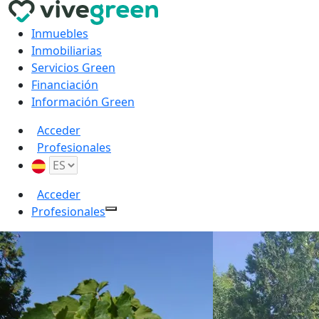
Inmuebles
Inmobiliarias
Servicios Green
Financiación
Información Green
Acceder
Profesionales
Acceder
Profesionales