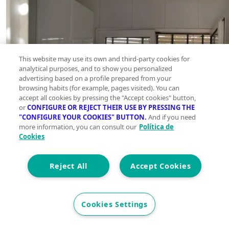
This website may use its own and third-party cookies for
analytical purposes, and to show you personalized
advertising based on a profile prepared from your
browsing habits (for example, pages visited). You can
accept all cookies by pressing the "Accept cookies" button,
or
CONFIGURE OR REJECT THEIR USE BY PRESSING THE
"CONFIGURE YOUR COOKIES" BUTTON.
And if you need
more information, you can consult our
Política de
Cookies
Reject All
Accept Cookies
Cookies Settings