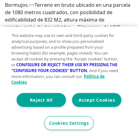
Bormujos.~~Terreno en bruto ubicado en una parcela
de 1080 metros cuadrados, con posibilidad de
edificabilidad de 832 M2, altura máxima de
construcción de dos plantas.~~El terreno, de USO
TERCIARIO, está vayado.~~Ubicado a escasos metros
This website may use its own and third-party cookies for
del Campo de Fútbol y de La Avenida del
analytical purposes, and to show you personalized
advertising based on a profile prepared from your
Aljarafe.~~Rodeada de todo tipo de servicios:
browsing habits (for example, pages visited). You can
farmacias, restaurantes, centros educativos, espacios
accept all cookies by pressing the "Accept cookies" button,
deportivos, parques, etc. Y con una amplia posibilidad
or
CONFIGURE OR REJECT THEIR USE BY PRESSING THE
"CONFIGURE YOUR COOKIES" BUTTON.
And if you need
de movilidad gracias a las líneas de autobuses
more information, you can consult our
Política de
cercanas al inmueble.~~Es lo que estás buscando?
Cookies
~~No dudes en visitarla, le atendemos sin
compromiso!~~Le atendemos también por
Reject All
Accept Cookies
WhatsApp.~~En CREDIT HOME ALJARAFE REAL ESTATE,
trabajamos para ofrecer a nuestros clientes su
vivienda soñada.~~Cubrimos todas las necesidades
demandadas: casas, pisos, locales, terrenos, oficinas,
Cookies Settings
etc. y ofrecemos a nuestros clientes asesoramiento