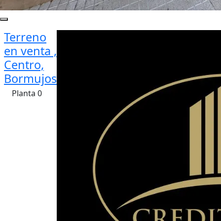
Terreno
en venta ,
Centro,
Bormujos
Planta 0