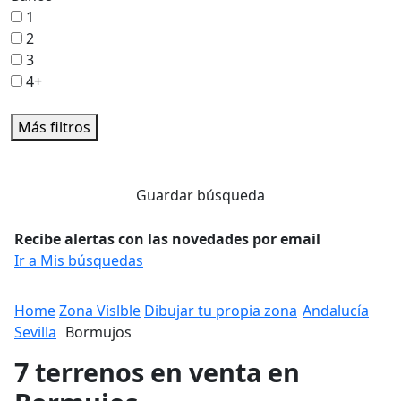
1
2
3
4+
Más filtros
Guardar búsqueda
Recibe alertas con las novedades por email
Ir a Mis búsquedas
Home
Zona Vislble
Dibujar tu propia zona
Andalucía
Sevilla
Bormujos
7 terrenos en venta en