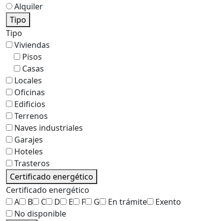
Alquiler
Tipo
Tipo
Viviendas
Pisos
Casas
Locales
Oficinas
Edificios
Terrenos
Naves industriales
Garajes
Hoteles
Trasteros
Certificado energético
Certificado energético
A
B
C
D
E
F
G
En trámite
Exento
No disponible