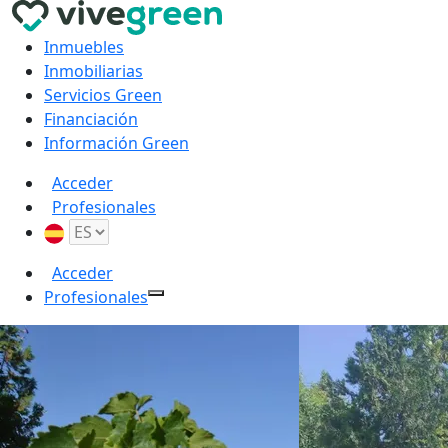
Inmuebles
Inmobiliarias
Servicios Green
Financiación
Información Green
Acceder
Profesionales
Acceder
Profesionales