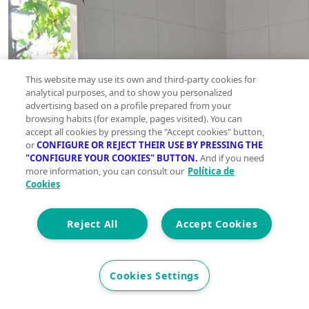
This website may use its own and third-party cookies for
analytical purposes, and to show you personalized
advertising based on a profile prepared from your
browsing habits (for example, pages visited). You can
accept all cookies by pressing the "Accept cookies" button,
or
CONFIGURE OR REJECT THEIR USE BY PRESSING THE
"CONFIGURE YOUR COOKIES" BUTTON.
And if you need
more information, you can consult our
Política de
Cookies
Reject All
Accept Cookies
Cookies Settings