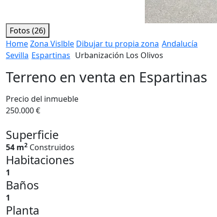
Fotos (26)
Home
Zona Vislble
Dibujar tu propia zona
Andalucía
Sevilla
Espartinas
Urbanización Los Olivos
Terreno en venta en Espartinas
Precio del inmueble
250.000 €
Superficie
2
54 m
Construidos
Habitaciones
1
Baños
1
Planta