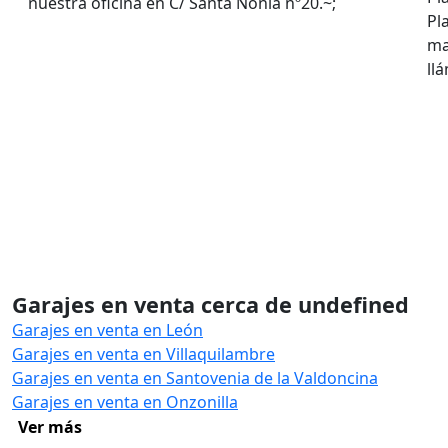
nuestra oficina en C/ Santa Nonia nº20.~;
Pl
ma
ll
Garajes en venta cerca de undefined
Garajes en venta en León
Garajes en venta en Villaquilambre
Garajes en venta en Santovenia de la Valdoncina
Garajes en venta en Onzonilla
Ver más