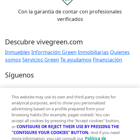
Con la garantía de contar con profesionales
verificados
Descubre vivegreen.com
Inmuebles
Información Green
Inmobiliarias
Quienes
somos
Servicios Green
Te ayudamos
Financiación
Síguenos
Contacto
This website may use its own and third-party cookies for
hola@vivegreen.com
analytical purposes, and to show you personalized
advertising based on a profile prepared from your
browsing habits (for example, pages visited). You can
accept all cookies by pressing the "Accept cookies" button,
or
CONFIGURE OR REJECT THEIR USE BY PRESSING THE
"CONFIGURE YOUR COOKIES" BUTTON.
And if you need
more information, you can consult our
Política de
Aviso Legal