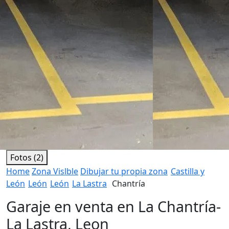
Fotos (2)
Home
Zona Vislble
Dibujar tu propia zona
Castilla y
León
León
León
La Lastra
Chantría
Garaje en venta en La Chantría-
La Lastra, Leon