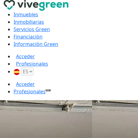
Inmuebles
Inmobiliarias
Servicios Green
Financiación
Información Green
Acceder
Profesionales
Acceder
Profesionales