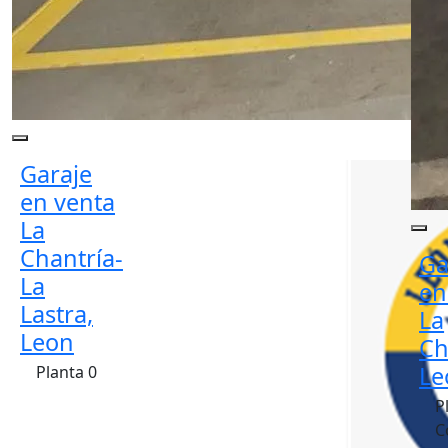
Garaje
en venta
La
Chantría-
Ga
La
en
Lastra,
La
Leon
Ch
Le
Planta 0
P
C