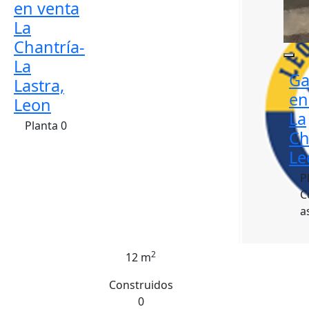
en venta
La
Chantría-
La
Ga
Lastra,
en
Leon
La
Planta 0
Ch
Le
P
C
a
2
12 m
Construidos
0