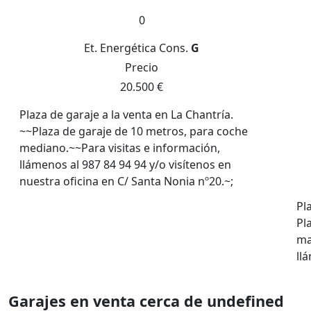
0
Et. Energética
Cons.
G
Precio
20.500 €
Plaza de garaje a la venta en La Chantría.
~~Plaza de garaje de 10 metros, para coche
mediano.~~Para visitas e información,
llámenos al 987 84 94 94 y/o visítenos en
nuestra oficina en C/ Santa Nonia nº20.~;
Pl
Pl
ma
ll
Garajes en venta cerca de undefined