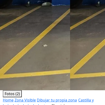
Fotos (2)
Home
Zona Vislble
Dibujar tu propia zona
Castilla y