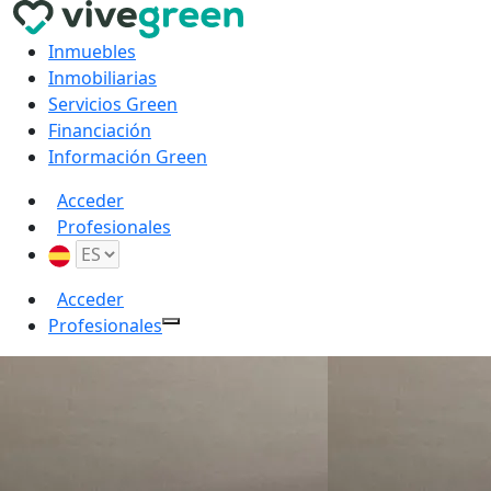
Inmuebles
Inmobiliarias
Servicios Green
Financiación
Información Green
Acceder
Profesionales
Acceder
Profesionales