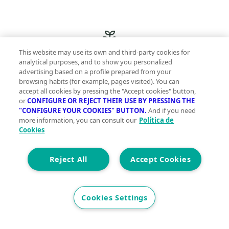
This website may use its own and third-party cookies for
analytical purposes, and to show you personalized
Innovación sostenible y gestos sencillos para una
advertising based on a profile prepared from your
browsing habits (for example, pages visited). You can
vida más green
accept all cookies by pressing the "Accept cookies" button,
or
CONFIGURE OR REJECT THEIR USE BY PRESSING THE
"CONFIGURE YOUR COOKIES" BUTTON.
And if you need
more information, you can consult our
Política de
Cookies
Comprometidas con tu presente para que vivas
mejor mañana
Reject All
Accept Cookies
Cookies Settings
Con la garantía de contar con profesionales
verificados