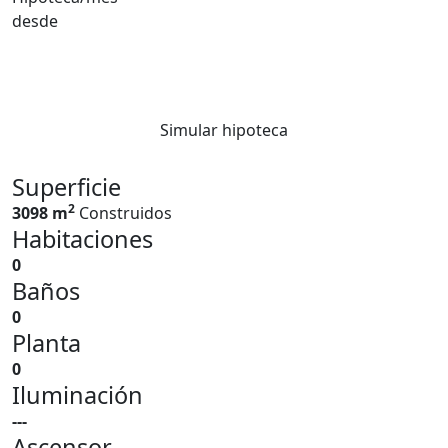
desde
Simular hipoteca
Superficie
2
3098 m
Construidos
Habitaciones
0
Baños
0
Planta
0
Iluminación
---
Ascensor