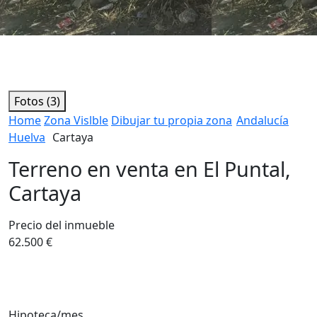
Fotos (3)
Home
Zona Vislble
Dibujar tu propia zona
Andalucía
Huelva
Cartaya
Terreno en venta en El Puntal,
Cartaya
Precio del inmueble
62.500 €
Hipoteca/mes