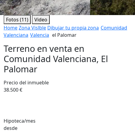
Fotos (11)
Video
Home
Zona Vislble
Dibujar tu propia zona
Comunidad
Valenciana
Valencia
el Palomar
Terreno en venta en
Comunidad Valenciana, El
Palomar
Precio del inmueble
38.500 €
Hipoteca/mes
desde