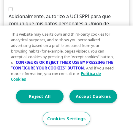
Adicionalmente, autorizo a UCI SPPI para que
comunique mis datos personales a Unión de
Créditos Inmobiliarios SA EFC (UCI) para que me
This website may use its own and third-party cookies for
facilite información sobre productos y servicios de
analytical purposes, and to show you personalized
financiación, y conocer mi valoración sobre los
advertising based on a profile prepared from your
browsing habits (for example, pages visited). You can
mismos. Puedes obtener más información sobre el
accept all cookies by pressing the "Accept cookies" button,
tratamiento de tus datos personales, y cómo
or
CONFIGURE OR REJECT THEIR USE BY PRESSING THE
ejercitar tus derechos, consultando nuestra
"CONFIGURE YOUR COOKIES" BUTTON.
And if you need
Política de protección de datos
more information, you can consult our
Política de
Cookies
Solicita información ahora
Reject All
Accept Cookies
This site is protected by reCAPTCHA and the
Google
Privacy Policy
and
Terms of Service
apply.
Cookies Settings