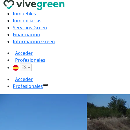
Inmuebles
Inmobiliarias
Servicios Green
Financiación
Información Green
Acceder
Profesionales
Acceder
Profesionales