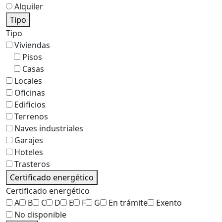
Alquiler
Tipo
Tipo
Viviendas
Pisos
Casas
Locales
Oficinas
Edificios
Terrenos
Naves industriales
Garajes
Hoteles
Trasteros
Certificado energético
Certificado energético
A
B
C
D
E
F
G
En trámite
Exento
No disponible