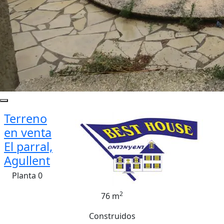
Terreno
en venta
El parral,
Agullent
Planta 0
2
76 m
Construidos