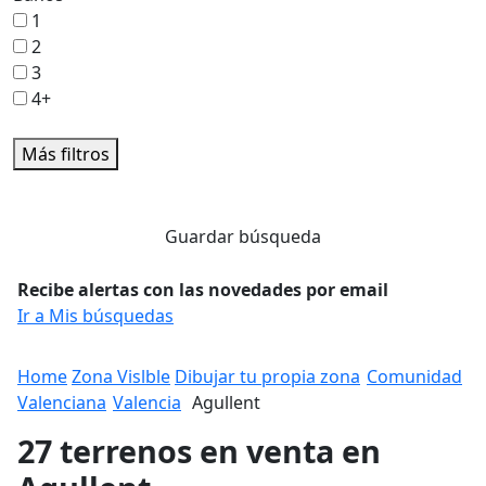
1
2
3
4+
Más filtros
Guardar búsqueda
Recibe alertas con las novedades por email
Ir a Mis búsquedas
Home
Zona Vislble
Dibujar tu propia zona
Comunidad
Valenciana
Valencia
Agullent
27 terrenos en venta en