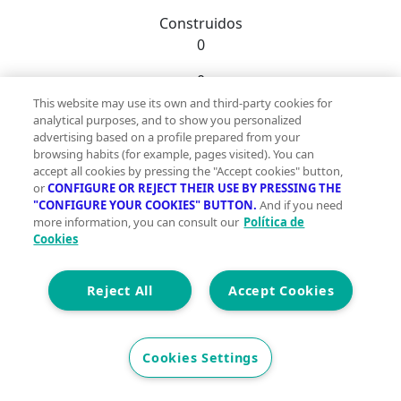
Construidos
0
0
This website may use its own and third-party cookies for
Et. Energética
Cons.
G
analytical purposes, and to show you personalized
advertising based on a profile prepared from your
Precio
browsing habits (for example, pages visited). You can
50.000 €
accept all cookies by pressing the "Accept cookies" button,
or
CONFIGURE OR REJECT THEIR USE BY PRESSING THE
Gran parcela de más de 16.000m2 con un refugio o
"CONFIGURE YOUR COOKIES" BUTTON.
And if you need
almacén de 31m2 en el termino de Agullent. Dispone
more information, you can consult our
Política de
Cookies
de agua potable.~En la parcela se encuentran arboles
frutales y sobre todo olivos. Ubicación ideal para el
cultivo. ~Se puede consultar sobre la posibilidad de
Reject All
Accept Cookies
construir una casa de campo en esta gran parcela con
buena ubicación y acceso.~~Consúltenos para más
información.;
Cookies Settings