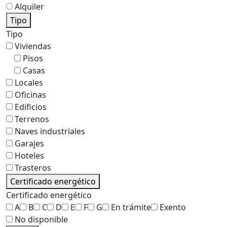
Alquiler
Tipo
Tipo
Viviendas
Pisos
Casas
Locales
Oficinas
Edificios
Terrenos
Naves industriales
Garajes
Hoteles
Trasteros
Certificado energético
Certificado energético
A
B
C
D
E
F
G
En trámite
Exento
No disponible