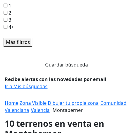
1
2
3
4+
Más filtros
Guardar búsqueda
Recibe alertas con las novedades por email
Ir a Mis búsquedas
Home
Zona Vislble
Dibujar tu propia zona
Comunidad
Valenciana
Valencia
Montaberner
10 terrenos en venta en