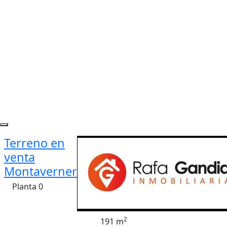
Terreno en
venta
Montaverner
Planta 0
2
191 m