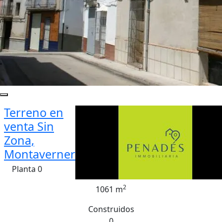
Terreno en
venta Sin
Zona,
Montaverner
Planta 0
2
1061 m
Construidos
0