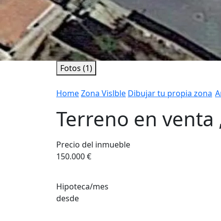
Fotos (1)
Home
Zona Vislble
Dibujar tu propia zona
A
Terreno en venta 
Precio del inmueble
150.000 €
Hipoteca/mes
desde