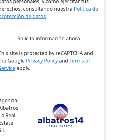
datos personales, y cómo ejercitar tus
derechos, consultando nuestra
Política de
protección de datos
Solicita información ahora
This site is protected by reCAPTCHA and
the Google
Privacy Policy
and
Terms of
Service
apply.
Agencia:
Albatros
14 Real
Estate
S.L.