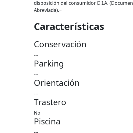
disposición del consumidor D.I.A. (Documento
Abreviada).~
Características
Conservación
---
Parking
---
Orientación
---
Trastero
No
Piscina
---