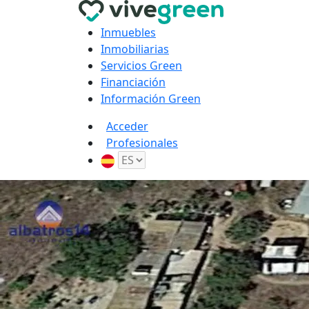
Inmuebles
Inmobiliarias
Servicios Green
Financiación
Información Green
Acceder
Profesionales