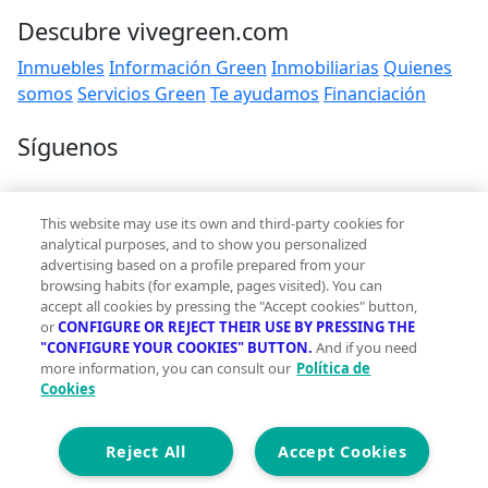
Descubre vivegreen.com
Inmuebles
Información Green
Inmobiliarias
Quienes
somos
Servicios Green
Te ayudamos
Financiación
Síguenos
Contacto
This website may use its own and third-party cookies for
hola@vivegreen.com
analytical purposes, and to show you personalized
advertising based on a profile prepared from your
browsing habits (for example, pages visited). You can
accept all cookies by pressing the "Accept cookies" button,
or
CONFIGURE OR REJECT THEIR USE BY PRESSING THE
"CONFIGURE YOUR COOKIES" BUTTON.
And if you need
more information, you can consult our
Política de
Aviso Legal
Cookies
Condiciones de uso
Politica de privacidad
Política de cookies
Reject All
Accept Cookies
Accesibilidad