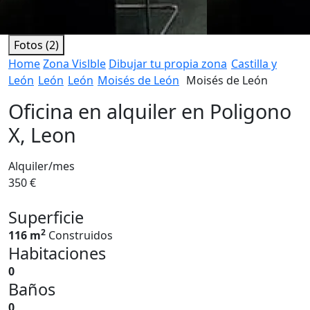
Fotos (2)
Home
Zona Vislble
Dibujar tu propia zona
Castilla y
León
León
León
Moisés de León
Moisés de León
Oficina en alquiler en Poligono
X, Leon
Alquiler/mes
350 €
Superficie
2
116 m
Construidos
Habitaciones
0
Baños
0