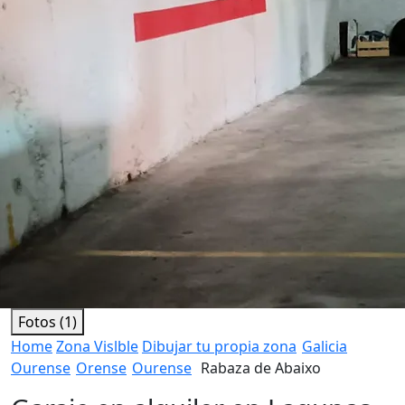
Fotos (1)
Home
Zona Vislble
Dibujar tu propia zona
Galicia
Ourense
Orense
Ourense
Rabaza de Abaixo