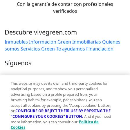
Con la garantía de contar con profesionales
verificados
Descubre vivegreen.com
Inmuebles
Información Green
Inmobiliarias
Quienes
somos
Servicios Green
Te ayudamos
Financiación
Síguenos
Contacto
This website may use its own and third-party cookies for
hola@vivegreen.com
analytical purposes, and to show you personalized
advertising based on a profile prepared from your
browsing habits (for example, pages visited). You can
accept all cookies by pressing the "Accept cookies" button,
or
CONFIGURE OR REJECT THEIR USE BY PRESSING THE
"CONFIGURE YOUR COOKIES" BUTTON.
And if you need
more information, you can consult our
Política de
Aviso Legal
Cookies
Condiciones de uso