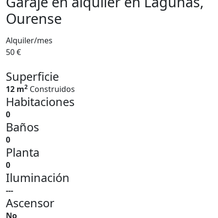
Garaje en alquiler en Lagunas,
Ourense
Alquiler/mes
50 €
Superficie
2
12 m
Construidos
Habitaciones
0
Baños
0
Planta
0
Iluminación
---
Ascensor
No