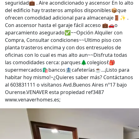
seguridad💼 . Aire acondicionado y ascensor En lo alto
del edificio hay trasteros amplios disponibles📦que
ofrecen comodidad adicional para almacenaje🚪✨ .
Con ascensor hasta el garaje fácil acceso 💼🚗o
aparcamiento asegurado✅~~Opción Alquiler con
Compra, Consultar condiciones~~Ultimo piso con
planta trasteros encima y con dos entresuelos de
oficinas con lo cual es mas alto aun~~Disfruta todas
las comodidades cerca: parques🌲colegiosℓ🎒
supermercados🛍bancos🏦cafeterías☕...¡Listo para
habitar hoy mismo!~¿Quieres saber más? Contáctanos
al 603831111 o visítanos Avd.Buenos Aires nº17 bajo
Ourense.VENAVER esta propiedad ref3487
www.venaverhomes.es;