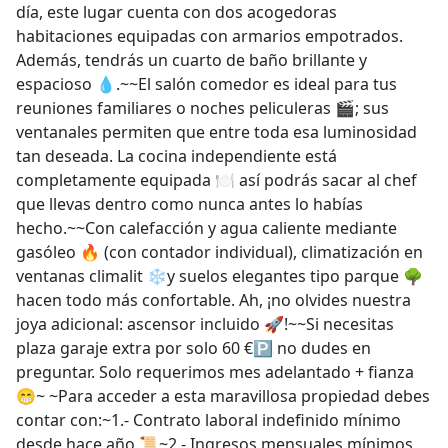
día, este lugar cuenta con dos acogedoras
habitaciones equipadas con armarios empotrados.
Además, tendrás un cuarto de baño brillante y
espacioso 💧.~~El salón comedor es ideal para tus
reuniones familiares o noches peliculeras 🎬; sus
ventanales permiten que entre toda esa luminosidad
tan deseada. La cocina independiente está
completamente equipada 🍽️ así podrás sacar al chef
que llevas dentro como nunca antes lo habías
hecho.~~Con calefacción y agua caliente mediante
gasóleo 🔥 (con contador individual), climatización en
ventanas climalit ❄️y suelos elegantes tipo parque 🌳
hacen todo más confortable. Ah, ¡no olvides nuestra
joya adicional: ascensor incluido 🚀!~~Si necesitas
plaza garaje extra por solo 60 €🅿️ no dudes en
preguntar. Solo requerimos mes adelantado + fianza
😁~ ~Para acceder a esta maravillosa propiedad debes
contar con:~1.- Contrato laboral indefinido mínimo
desde hace año 📜~2.- Ingresos mensuales mínimos