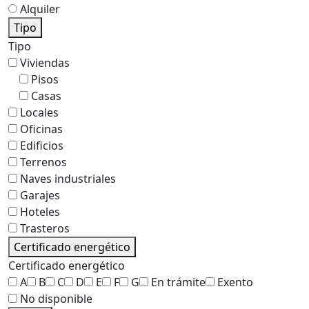
Alquiler
Tipo
Tipo
Viviendas
Pisos
Casas
Locales
Oficinas
Edificios
Terrenos
Naves industriales
Garajes
Hoteles
Trasteros
Certificado energético
Certificado energético
A
B
C
D
E
F
G
En trámite
Exento
No disponible