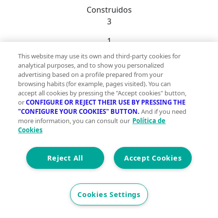
Construidos
3
1
This website may use its own and third-party cookies for
Et. Energética
Cons.
G
analytical purposes, and to show you personalized
700 €
advertising based on a profile prepared from your
browsing habits (for example, pages visited). You can
Vivienda Reformada disponible en Alquiler en la zona
accept all cookies by pressing the "Accept cookies" button,
or
CONFIGURE OR REJECT THEIR USE BY PRESSING THE
centro la ciudad de Ourense, con vistas despejadas,
"CONFIGURE YOUR COOKIES" BUTTON.
And if you need
muy luminosa situada al lado de la Plaza de San
more information, you can consult our
Política de
Antonio. LO MÁS DESTACADO DE ESTE INMUEBLE es
Cookies
una vivienda con encanto, bien distribuida y
amueblada con mucho gusto situada en un edificio
Reject All
Accept Cookies
antigüo en una TERCERO planta SIN ASCENSOR,
dispone de todos los servicios, muy soleada y cerca del
centro de la ciudad. Es una vivienda ideal para
Cookies Settings
disfrutar en familia con unas vistas muy despejadas y
un amplio balcón en cocina orientado al oeste con lo