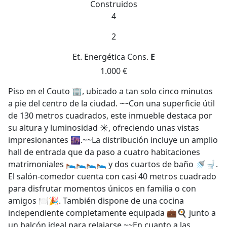
Construidos
4
2
Et. Energética
Cons.
E
1.000 €
Piso en el Couto 🏢, ubicado a tan solo cinco minutos
a pie del centro de la ciudad. ~~Con una superficie útil
de 130 metros cuadrados, este inmueble destaca por
su altura y luminosidad ☀️, ofreciendo unas vistas
impresionantes 🌆.~~La distribución incluye un amplio
hall de entrada que da paso a cuatro habitaciones
matrimoniales 🛌🛌🛌🛌 y dos cuartos de baño 🚿🚽.
El salón-comedor cuenta con casi 40 metros cuadrado
para disfrutar momentos únicos en familia o con
amigos 🍽️🎉. También dispone de una cocina
independiente completamente equipada 💼🍳 junto a
un balcón ideal para relajarse.~~En cuanto a las