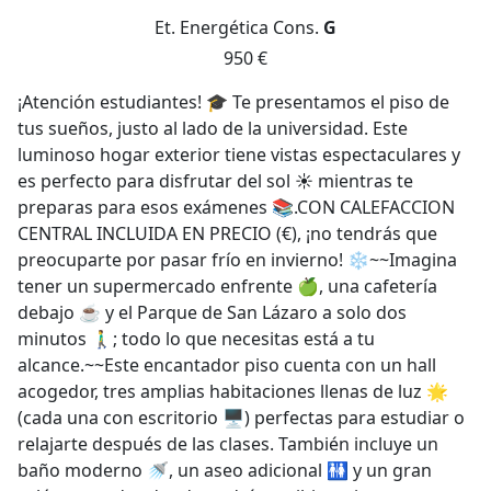
Et. Energética
Cons.
G
950 €
¡Atención estudiantes! 🎓 Te presentamos el piso de
tus sueños, justo al lado de la universidad. Este
luminoso hogar exterior tiene vistas espectaculares y
es perfecto para disfrutar del sol ☀️ mientras te
preparas para esos exámenes 📚.CON CALEFACCION
CENTRAL INCLUIDA EN PRECIO (€), ¡no tendrás que
preocuparte por pasar frío en invierno! ❄️~~Imagina
tener un supermercado enfrente 🍏, una cafetería
debajo ☕ y el Parque de San Lázaro a solo dos
minutos 🚶‍♂️; todo lo que necesitas está a tu
alcance.~~Este encantador piso cuenta con un hall
acogedor, tres amplias habitaciones llenas de luz 🌟
(cada una con escritorio 🖥️) perfectas para estudiar o
relajarte después de las clases. También incluye un
baño moderno 🚿, un aseo adicional 🚻 y un gran