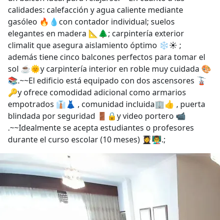
calidades: calefacción y agua caliente mediante
gasóleo 🔥💧con contador individual; suelos
elegantes en madera 📐🌲; carpintería exterior
climalit que asegura aislamiento óptimo ❄️☀️ ;
además tiene cinco balcones perfectos para tomar el
sol ☕🌞y carpintería interior en roble muy cuidada 🎨
📚.~~El edificio está equipado con dos ascensores 🚡
🔑y ofrece comodidad adicional como armarios
empotrados 👔👗 , comunidad incluida🏢👍 , puerta
blindada por seguridad 🚪🔒y video portero 📹
.~~Idealmente se acepta estudiantes o profesores
durante el curso escolar (10 meses) 👩‍🎓👨‍🏫.;