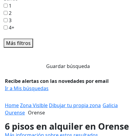
1
2
3
4+
Más filtros
Guardar búsqueda
Recibe alertas con las novedades por email
Ir a Mis búsquedas
Home
Zona Vislble
Dibujar tu propia zona
Galicia
Ourense
Orense
6 pisos en alquiler en Orense
Más información sobre estos resultados