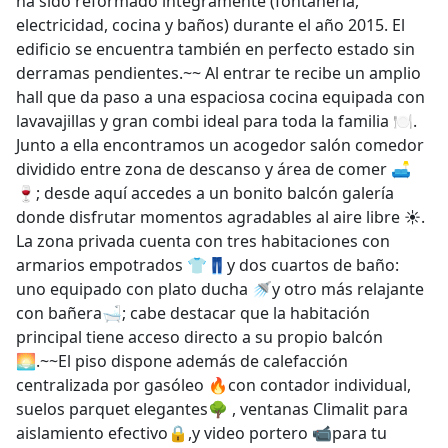
ha sido reformado íntegramente (fontanería,
electricidad, cocina y baños) durante el año 2015. El
edificio se encuentra también en perfecto estado sin
derramas pendientes.~~ Al entrar te recibe un amplio
hall que da paso a una espaciosa cocina equipada con
lavavajillas y gran combi ideal para toda la familia 🍽️.
Junto a ella encontramos un acogedor salón comedor
dividido entre zona de descanso y área de comer 🛋️
🍷; desde aquí accedes a un bonito balcón galería
donde disfrutar momentos agradables al aire libre ☀️.
La zona privada cuenta con tres habitaciones con
armarios empotrados 👕👖y dos cuartos de baño:
uno equipado con plato ducha 🚿y otro más relajante
con bañera🛁; cabe destacar que la habitación
principal tiene acceso directo a su propio balcón
🌅.~~El piso dispone además de calefacción
centralizada por gasóleo 🔥con contador individual,
suelos parquet elegantes🌳 , ventanas Climalit para
aislamiento efectivo🔒,y video portero 📹para tu