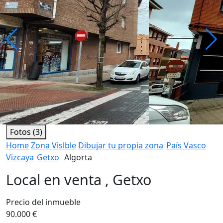
Fotos (3)
Home
Zona Vislble
Dibujar tu propia zona
País Vasco
Vizcaya
Getxo
Algorta
Local en venta , Getxo
Precio del inmueble
90.000 €