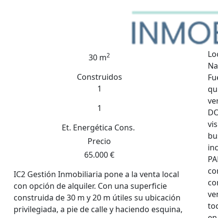
Lo
2
30 m
Na
Construidos
Fu
1
qu
ve
1
DO
vi
Et. Energética
Cons.
bu
Precio
in
65.000 €
PA
co
IC2 Gestión Inmobiliaria pone a la venta local
co
con opción de alquiler. Con una superficie
ve
construida de 30 m y 20 m útiles su ubicación
to
privilegiada, a pie de calle y haciendo esquina,
en