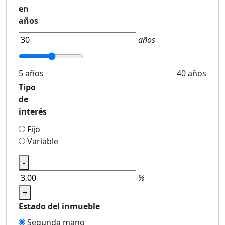
en
años
años
5 años
40 años
Tipo
de
interés
Fijo
Variable
-
%
+
Estado del inmueble
Segunda mano