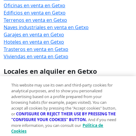
Oficinas en venta en Getxo
Edificios en venta en Getxo
Terrenos en venta en Getxo
Naves industriales en venta en Getxo
Garajes en venta en Getxo
Hoteles en venta en Getxo
Trasteros en venta en Getxo
Viviendas en venta en Getxo
Locales en alquiler en Getxo
Locales en alquiler en Getxo
This website may use its own and third-party cookies for
analytical purposes, and to show you personalized
Ver otras inmobiliarias en Getxo
advertising based on a profile prepared from your
Ver otras inmobiliarias en Getxo
browsing habits (for example, pages visited). You can
accept all cookies by pressing the "Accept cookies" button,
or
CONFIGURE OR REJECT THEIR USE BY PRESSING THE
"CONFIGURE YOUR COOKIES" BUTTON.
And if you need
more information, you can consult our
Política de
Cookies