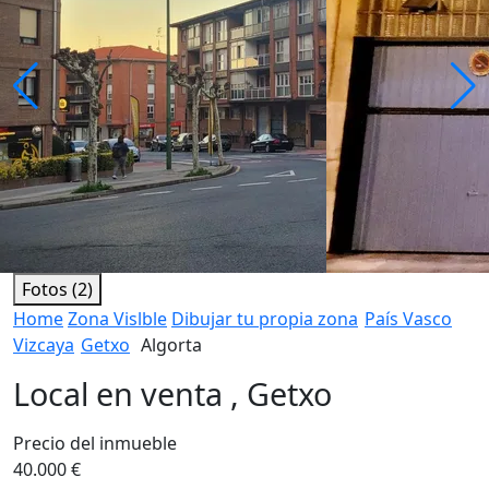
Fotos (2)
Home
Zona Vislble
Dibujar tu propia zona
País Vasco
Vizcaya
Getxo
Algorta
Local en venta , Getxo
Precio del inmueble
40.000 €