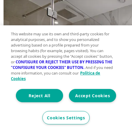
This website may use its own and third-party cookies for
analytical purposes, and to show you personalized
advertising based on a profile prepared from your
browsing habits (for example, pages visited). You can
accept all cookies by pressing the "Accept cookies" button,
or
CONFIGURE OR REJECT THEIR USE BY PRESSING THE
"CONFIGURE YOUR COOKIES" BUTTON.
And if you need
more information, you can consult our
Política de
Cookies
Reject All
Accept Cookies
Cookies Settings