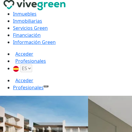
Inmuebles
Inmobiliarias
Servicios Green
Financiación
Información Green
Acceder
Profesionales
Acceder
Profesionales