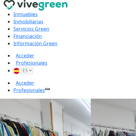
Inmuebles
Inmobiliarias
Servicios Green
Financiación
Información Green
Acceder
Profesionales
Acceder
Profesionales