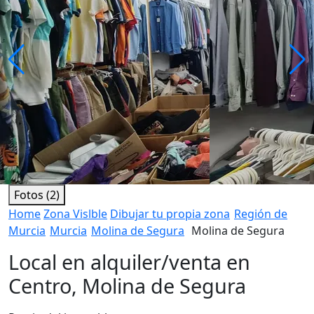
Fotos (2)
Home
Zona Vislble
Dibujar tu propia zona
Región de
Murcia
Murcia
Molina de Segura
Molina de Segura
Local en alquiler/venta en
Centro, Molina de Segura