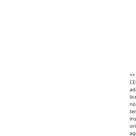
++
CE
ad
li
no
ter
in
or
ag