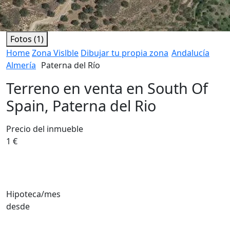
Fotos (1)
Home
Zona Vislble
Dibujar tu propia zona
Andalucía
Almería
Paterna del Río
Terreno en venta en South Of
Spain, Paterna del Rio
Precio del inmueble
1 €
Hipoteca/mes
desde