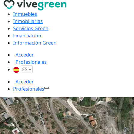
Inmuebles
Inmobiliarias
Servicios Green
Financiación
Información Green
Acceder
Profesionales
Acceder
Profesionales