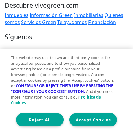
Descubre vivegreen.com
Inmuebles
Información Green
Inmobiliarias
Quienes
somos
Servicios Green
Te ayudamos
Financiación
Síguenos
Contacto
This website may use its own and third-party cookies for
hola@vivegreen.com
analytical purposes, and to show you personalized
advertising based on a profile prepared from your
browsing habits (for example, pages visited). You can
accept all cookies by pressing the "Accept cookies" button,
or
CONFIGURE OR REJECT THEIR USE BY PRESSING THE
"CONFIGURE YOUR COOKIES" BUTTON.
And if you need
more information, you can consult our
Política de
Aviso Legal
Cookies
Condiciones de uso
Politica de privacidad
Política de cookies
Reject All
Accept Cookies
Accesibilidad