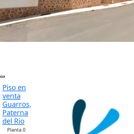
Piso en
venta
Guarros,
Paterna
del Rio
Planta 0