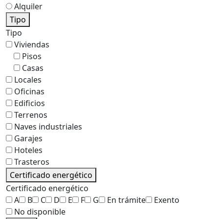
Alquiler
Tipo
Tipo
Viviendas
Pisos
Casas
Locales
Oficinas
Edificios
Terrenos
Naves industriales
Garajes
Hoteles
Trasteros
Certificado energético
Certificado energético
A
B
C
D
E
F
G
En trámite
Exento
No disponible