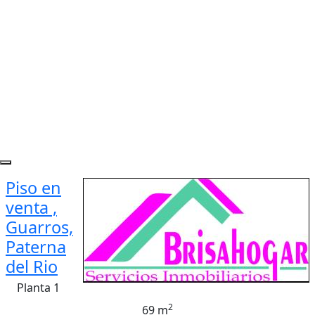
Piso en
venta ,
Guarros,
Paterna
del Rio
Planta 1
2
69 m