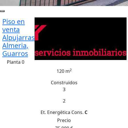
Piso en
venta
Alpujarras
Almeria,
Guarros
Planta 0
2
120 m
Construidos
3
2
Et. Energética
Cons.
C
Precio