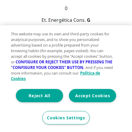
0
Et. Energética
Cons.
G
Precio
2 %
This website may use its own and third-party cookies for
24.500 €
analytical purposes, and to show you personalized
25.000 €
advertising based on a profile prepared from your
browsing habits (for example, pages visited). You can
accept all cookies by pressing the "Accept cookies" button,
¡OPORTUNIDAD VENTA SIN POSESIÓN! El inmueble no
or
CONFIGURE OR REJECT THEIR USE BY PRESSING THE
se puede visitar interiormente.~Este tipo de compra
"CONFIGURE YOUR COOKIES" BUTTON.
And if you need
no admite hipoteca. LEA LAS CONDICIONES a
more information, you can consult our
Política de
continuación.~~Magnífica oportunidad de piso situado
Cookies
en Paterna del Río, con una inmensa variedad de
servicios, tanto de ocio como de necesidad, a su
Reject All
Accept Cookies
alrededor.~~La vivienda tiene una superficie
construida de 77 m2 y útil 57 m2. Distribuido
interiormente en diferentes dependencias y servicios.
Cookies Settings
~~Dispone de ascensor en el edificio.~~LA FOTO NO
IDENTIFICA LA PROPIEDAD EXACTA DE VENTA, SOLO