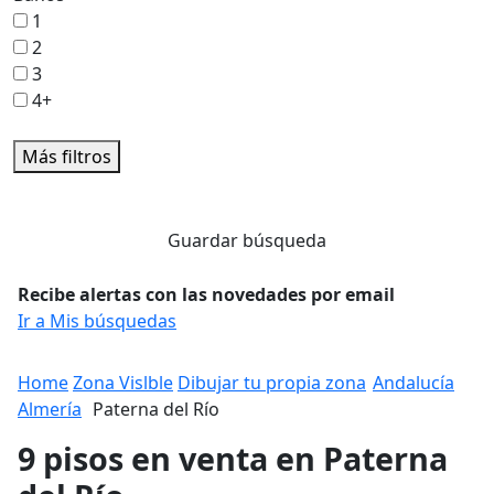
1
2
3
4+
Más filtros
Guardar búsqueda
Recibe alertas con las novedades por email
Ir a Mis búsquedas
Home
Zona Vislble
Dibujar tu propia zona
Andalucía
Almería
Paterna del Río
9 pisos en venta en Paterna