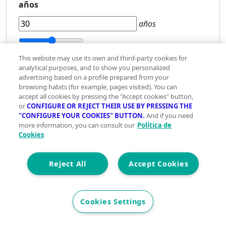
años
años
5 años
40 años
This website may use its own and third-party cookies for
analytical purposes, and to show you personalized
Tipo
advertising based on a profile prepared from your
de
browsing habits (for example, pages visited). You can
interés
accept all cookies by pressing the "Accept cookies" button,
or
CONFIGURE OR REJECT THEIR USE BY PRESSING THE
Fijo
"CONFIGURE YOUR COOKIES" BUTTON.
And if you need
Variable
more information, you can consult our
Política de
Cookies
-
%
Reject All
Accept Cookies
+
Estado del inmueble
Cookies Settings
Segunda mano
Obra nueva