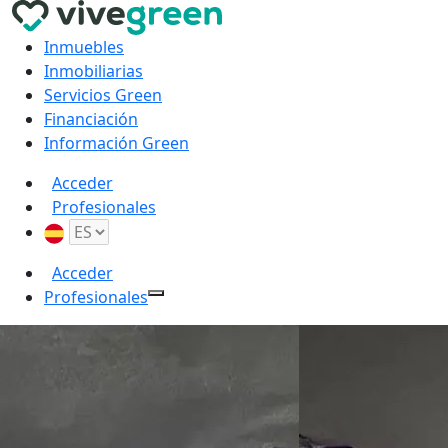
Inmuebles
Inmobiliarias
Servicios Green
Financiación
Información Green
Acceder
Profesionales
Acceder
Profesionales