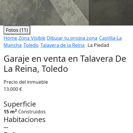
Fotos (11)
Home
Zona Vislble
Dibujar tu propia zona
Castilla-La
Mancha
Toledo
Talavera de la Reina
La Piedad
Garaje en venta en Talavera De
La Reina, Toledo
Precio del inmueble
13.000 €
Superficie
2
15 m
Construidos
Habitaciones
---