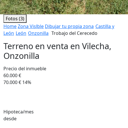
Fotos (3)
Home
Zona Vislble
Dibujar tu propia zona
Castilla y
León
León
Onzonilla
Trobajo del Cerecedo
Terreno en venta en Vilecha,
Onzonilla
Precio del inmueble
60.000 €
70.000 €
14%
Hipoteca/mes
desde