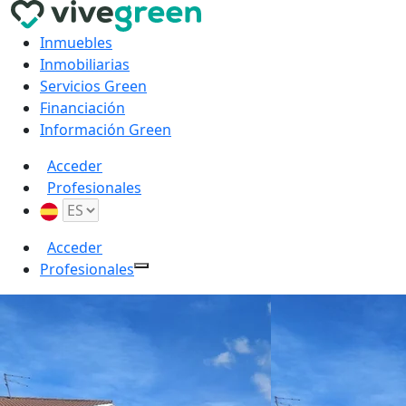
Inmuebles
Inmobiliarias
Servicios Green
Financiación
Información Green
Acceder
Profesionales
Acceder
Profesionales