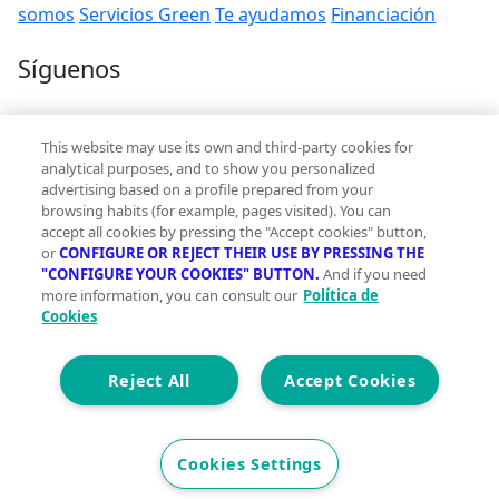
somos
Servicios Green
Te ayudamos
Financiación
Síguenos
Contacto
This website may use its own and third-party cookies for
hola@vivegreen.com
analytical purposes, and to show you personalized
advertising based on a profile prepared from your
browsing habits (for example, pages visited). You can
accept all cookies by pressing the "Accept cookies" button,
or
CONFIGURE OR REJECT THEIR USE BY PRESSING THE
"CONFIGURE YOUR COOKIES" BUTTON.
And if you need
more information, you can consult our
Política de
Aviso Legal
Cookies
Condiciones de uso
Politica de privacidad
Política de cookies
Reject All
Accept Cookies
Accesibilidad
© 2026 Vivegreen - Todos los derechos reservados - UCI
Cookies Settings
SERVICIOS PARA PROFESIONALES INMOBILIARIOS, S.A.U