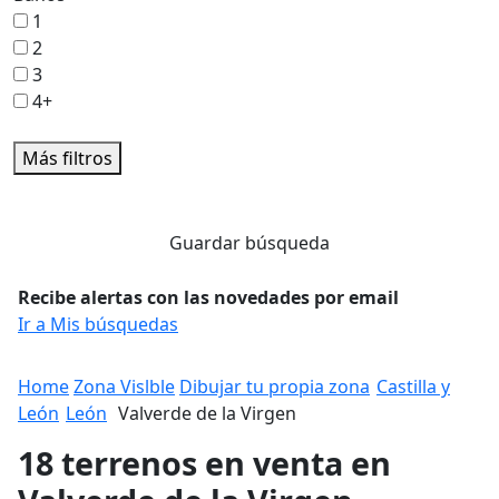
1
2
3
4+
Más filtros
Guardar búsqueda
Recibe alertas con las novedades por email
Ir a Mis búsquedas
Home
Zona Vislble
Dibujar tu propia zona
Castilla y
León
León
Valverde de la Virgen
18 terrenos en venta en