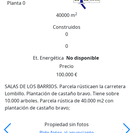
Planta 0
2
40000 m
Construidos
0
This website may use its own and third-party cookies for
analytical purposes, and to show you personalized
advertising based on a profile prepared from your
0
browsing habits (for example, pages visited). You can
accept all cookies by pressing the "Accept cookies" button,
Et. Energética
No disponible
or
CONFIGURE OR REJECT THEIR USE BY PRESSING THE
Precio
"CONFIGURE YOUR COOKIES" BUTTON.
And if you need
more information, you can consult our
Política de
100.000 €
Cookies
SALAS DE LOS BARRIOS. Parcela rústicaen la carretera
Lombillo. Plantación de castaño bravo. Tiene sobre
Reject All
Accept Cookies
10.000 arboles. Parcela rústica de 40.000 m2 con
plantación de castaño bravo;
Cookies Settings
Propiedad sin fotos
Pide fotos al anunciante