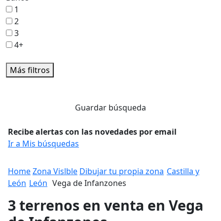
1
2
3
4+
Más filtros
Guardar búsqueda
Recibe alertas con las novedades por email
Ir a Mis búsquedas
Home
Zona Vislble
Dibujar tu propia zona
Castilla y
León
León
Vega de Infanzones
3 terrenos en venta en Vega