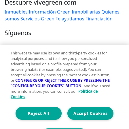
Descubre vivegreen.com
Inmuebles
Información Green
Inmobiliarias
Quienes
somos
Servicios Green
Te ayudamos
Financiación
Síguenos
Contacto
This website may use its own and third-party cookies for
hola@vivegreen.com
analytical purposes, and to show you personalized
advertising based on a profile prepared from your
browsing habits (for example, pages visited). You can
accept all cookies by pressing the "Accept cookies" button,
or
CONFIGURE OR REJECT THEIR USE BY PRESSING THE
"CONFIGURE YOUR COOKIES" BUTTON.
And if you need
more information, you can consult our
Política de
Aviso Legal
Cookies
Condiciones de uso
Politica de privacidad
Política de cookies
Reject All
Accept Cookies
Accesibilidad