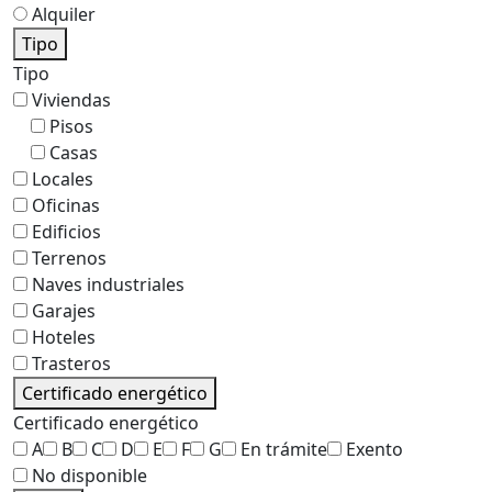
Alquiler
Tipo
Tipo
Viviendas
Pisos
Casas
Locales
Oficinas
Edificios
Terrenos
Naves industriales
Garajes
Hoteles
Trasteros
Certificado energético
Certificado energético
A
B
C
D
E
F
G
En trámite
Exento
No disponible