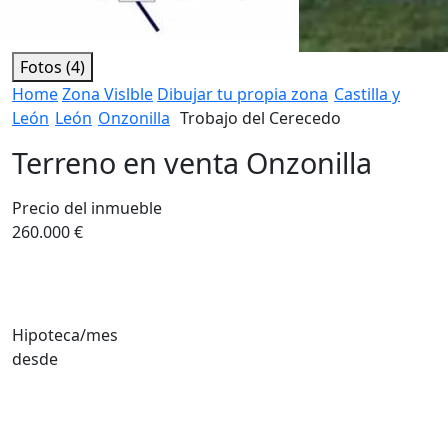
Fotos (4)
Home
Zona Vislble
Dibujar tu propia zona
Castilla y
León
León
Onzonilla
Trobajo del Cerecedo
Terreno en venta Onzonilla
Precio del inmueble
260.000 €
Hipoteca/mes
desde