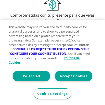
Comprometidas con tu presente para que vivas
mejor mañana
This website may use its own and third-party cookies for
analytical purposes, and to show you personalized
advertising based on a profile prepared from your
browsing habits (for example, pages visited). You can
accept all cookies by pressing the "Accept cookies" button,
Con la garantía de contar con profesionales
or
CONFIGURE OR REJECT THEIR USE BY PRESSING THE
verificados
"CONFIGURE YOUR COOKIES" BUTTON.
And if you need
more information, you can consult our
Política de
Cookies
Descubre vivegreen.com
Reject All
Accept Cookies
Inmuebles
Información Green
Inmobiliarias
Quienes
somos
Servicios Green
Te ayudamos
Financiación
Cookies Settings
Síguenos