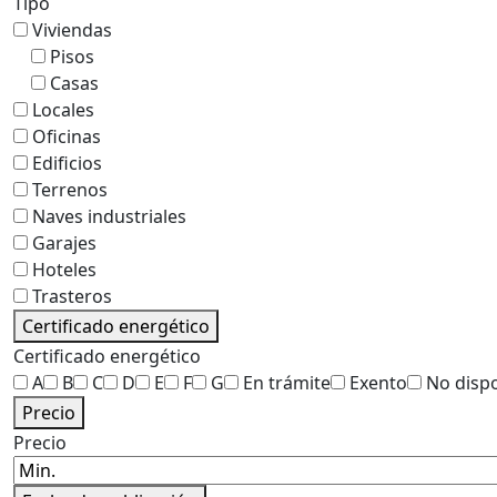
Tipo
Viviendas
Pisos
Casas
Locales
Oficinas
Edificios
Terrenos
Naves industriales
Garajes
Hoteles
Trasteros
Certificado energético
Certificado energético
A
B
C
D
E
F
G
En trámite
Exento
No disp
Precio
Precio