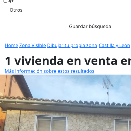
4+
Otros
Guardar búsqueda
Home
Zona Vislble
Dibujar tu propia zona
Castilla y León
1 vivienda en venta e
Más información sobre estos resultados