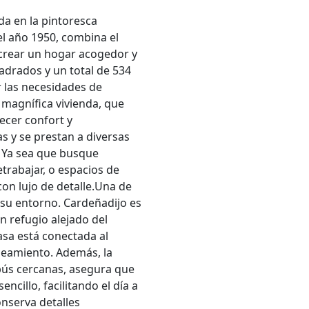
a en la pintoresca
el año 1950, combina el
 crear un hogar acogedor y
uadrados y un total de 534
r las necesidades de
magnífica vivienda, que
ecer confort y
s y se prestan a diversas
. Ya sea que busque
etrabajar, o espacios de
on lujo de detalle.Una de
 su entorno. Cardeñadijo es
n refugio alejado del
casa está conectada al
aneamiento. Además, la
bús cercanas, asegura que
ncillo, facilitando el día a
onserva detalles