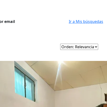
or email
Ir a Mis búsquedas