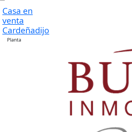
Casa en
venta
Cardeñadijo
Planta