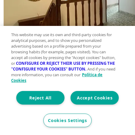
This website may use its own and third-party cookies for
analytical purposes, and to show you personalized
advertising based on a profile prepared from your
browsing habits (for example, pages visited). You can
accept all cookies by pressing the "Accept cookies" button,
or
CONFIGURE OR REJECT THEIR USE BY PRESSING THE
"CONFIGURE YOUR COOKIES" BUTTON.
And if you need
more information, you can consult our
Política de
Cookies
Reject All
Accept Cookies
Cookies Settings