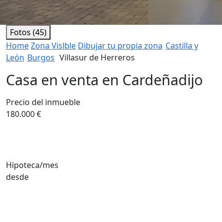
Fotos (45)
Home
Zona Vislble
Dibujar tu propia zona
Castilla y
León
Burgos
Villasur de Herreros
Casa en venta en Cardeñadijo
Precio del inmueble
180.000 €
Hipoteca/mes
desde