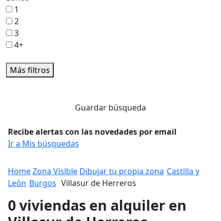
1
2
3
4+
Más filtros
Guardar búsqueda
Recibe alertas con las novedades por email
Ir a Mis búsquedas
Home
Zona Vislble
Dibujar tu propia zona
Castilla y
León
Burgos
Villasur de Herreros
0 viviendas en alquiler en