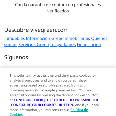
Con la garantía de contar con profesionales
verificados
Descubre vivegreen.com
Inmuebles
Información Green
Inmobiliarias
Quienes
somos
Servicios Green
Te ayudamos
Financiación
Síguenos
Contacto
This website may use its own and third-party cookies for
hola@vivegreen.com
analytical purposes, and to show you personalized
advertising based on a profile prepared from your
browsing habits (for example, pages visited). You can
accept all cookies by pressing the "Accept cookies" button,
or
CONFIGURE OR REJECT THEIR USE BY PRESSING THE
"CONFIGURE YOUR COOKIES" BUTTON.
And if you need
more information, you can consult our
Política de
Aviso Legal
Cookies