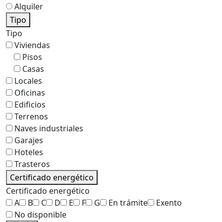
Alquiler
Tipo
Tipo
Viviendas
Pisos
Casas
Locales
Oficinas
Edificios
Terrenos
Naves industriales
Garajes
Hoteles
Trasteros
Certificado energético
Certificado energético
A
B
C
D
E
F
G
En trámite
Exento
No disponible