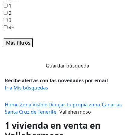
1
2
3
4+
Más filtros
Guardar búsqueda
Recibe alertas con las novedades por email
Ir a Mis búsquedas
Home
Zona Vislble
Dibujar tu propia zona
Canarias
Santa Cruz de Tenerife
Vallehermoso
1 vivienda en venta en