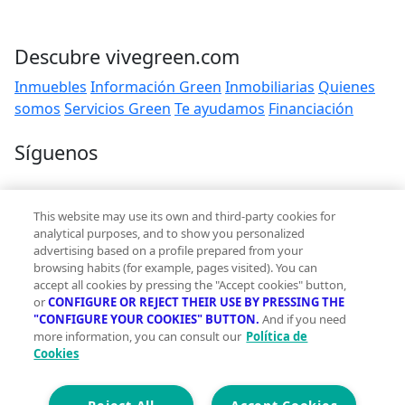
Descubre vivegreen.com
Inmuebles
Información Green
Inmobiliarias
Quienes
somos
Servicios Green
Te ayudamos
Financiación
Síguenos
Contacto
This website may use its own and third-party cookies for
hola@vivegreen.com
analytical purposes, and to show you personalized
advertising based on a profile prepared from your
browsing habits (for example, pages visited). You can
accept all cookies by pressing the "Accept cookies" button,
or
CONFIGURE OR REJECT THEIR USE BY PRESSING THE
"CONFIGURE YOUR COOKIES" BUTTON.
And if you need
more information, you can consult our
Política de
Aviso Legal
Cookies
Condiciones de uso
Politica de privacidad