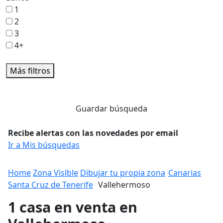
1
2
3
4+
Más filtros
Guardar búsqueda
Recibe alertas con las novedades por email
Ir a Mis búsquedas
Home
Zona Vislble
Dibujar tu propia zona
Canarias
Santa Cruz de Tenerife
Vallehermoso
1 casa en venta en