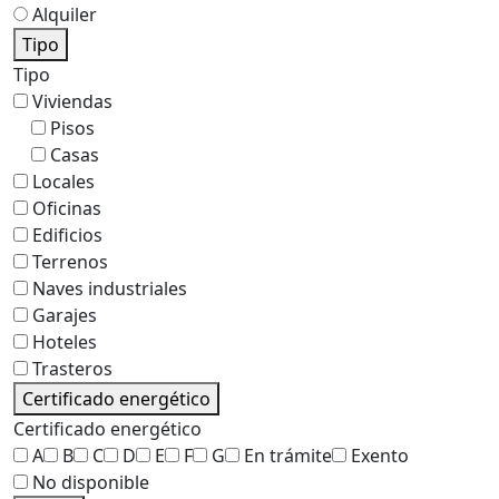
Alquiler
Tipo
Tipo
Viviendas
Pisos
Casas
Locales
Oficinas
Edificios
Terrenos
Naves industriales
Garajes
Hoteles
Trasteros
Certificado energético
Certificado energético
A
B
C
D
E
F
G
En trámite
Exento
No disponible