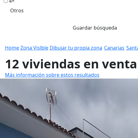
4+
Otros
Guardar búsqueda
Home
Zona Vislble
Dibujar tu propia zona
Canarias
Sant
12 viviendas en venta
Más información sobre estos resultados