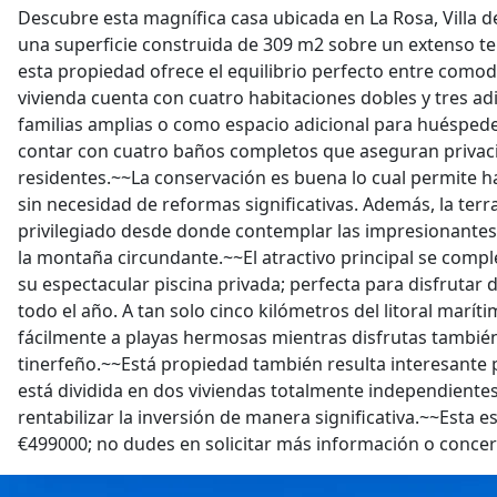
Descubre esta magnífica casa ubicada en La Rosa, Villa 
una superficie construida de 309 m2 sobre un extenso t
esta propiedad ofrece el equilibrio perfecto entre comod
vivienda cuenta con cuatro habitaciones dobles y tres adi
familias amplias o como espacio adicional para huéspedes
contar con cuatro baños completos que aseguran privaci
residentes.~~La conservación es buena lo cual permite 
sin necesidad de reformas significativas. Además, la terr
privilegiado desde donde contemplar las impresionantes 
la montaña circundante.~~El atractivo principal se comp
su espectacular piscina privada; perfecta para disfrutar 
todo el año. A tan solo cinco kilómetros del litoral marí
fácilmente a playas hermosas mientras disfrutas también
tinerfeño.~~Está propiedad también resulta interesante 
está dividida en dos viviendas totalmente independientes
rentabilizar la inversión de manera significativa.~~Esta 
€499000; no dudes en solicitar más información o concerta