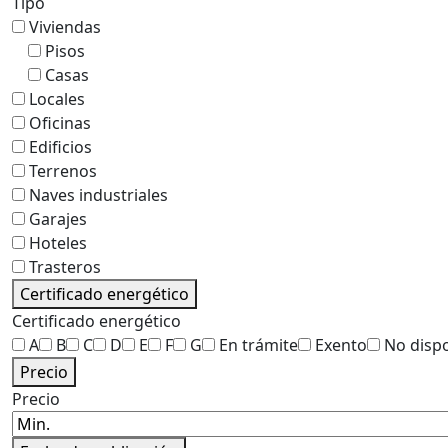
Tipo
Viviendas
Pisos
Casas
Locales
Oficinas
Edificios
Terrenos
Naves industriales
Garajes
Hoteles
Trasteros
Certificado energético
Certificado energético
A
B
C
D
E
F
G
En trámite
Exento
No disp
Precio
Precio