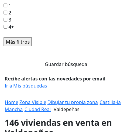
1
2
3
4+
Más filtros
Guardar búsqueda
Recibe alertas con las novedades por email
Ir a Mis búsquedas
Home
Zona Vislble
Dibujar tu propia zona
Castilla-la
Mancha
Ciudad Real
Valdepeñas
146 viviendas en venta en