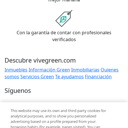
Con la garantía de contar con profesionales
verificados
Descubre vivegreen.com
Inmuebles
Información Green
Inmobiliarias
Quienes
somos
Servicios Green
Te ayudamos
Financiación
Síguenos
Contacto
This website may use its own and third-party cookies for
hola@vivegreen.com
analytical purposes, and to show you personalized
advertising based on a profile prepared from your
browsing habits (for example, pages visited). You can