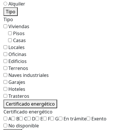
Alquiler
Tipo
Tipo
Viviendas
Pisos
Casas
Locales
Oficinas
Edificios
Terrenos
Naves industriales
Garajes
Hoteles
Trasteros
Certificado energético
Certificado energético
A
B
C
D
E
F
G
En trámite
Exento
No disponible