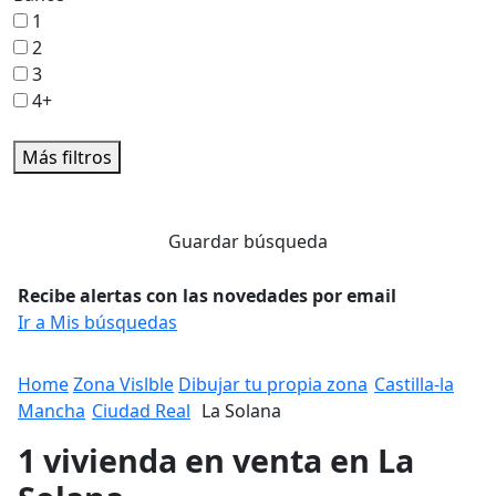
1
2
3
4+
Más filtros
Guardar búsqueda
Recibe alertas con las novedades por email
Ir a Mis búsquedas
Home
Zona Vislble
Dibujar tu propia zona
Castilla-la
Mancha
Ciudad Real
La Solana
1 vivienda en venta en La