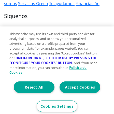
somos
Servicios Green
Te ayudamos
Financiación
Síguenos
Contacto
This website may use its own and third-party cookies for
hola@vivegreen.com
analytical purposes, and to show you personalized
advertising based on a profile prepared from your
browsing habits (for example, pages visited). You can
accept all cookies by pressing the "Accept cookies" button,
or
CONFIGURE OR REJECT THEIR USE BY PRESSING THE
"CONFIGURE YOUR COOKIES" BUTTON.
And if you need
more information, you can consult our
Política de
Aviso Legal
Cookies
Condiciones de uso
Politica de privacidad
Política de cookies
Reject All
Accept Cookies
Accesibilidad
© 2026 Vivegreen - Todos los derechos reservados - UCI
Cookies Settings
SERVICIOS PARA PROFESIONALES INMOBILIARIOS, S.A.U