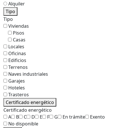
Alquiler
Tipo
Tipo
Viviendas
Pisos
Casas
Locales
Oficinas
Edificios
Terrenos
Naves industriales
Garajes
Hoteles
Trasteros
Certificado energético
Certificado energético
A
B
C
D
E
F
G
En trámite
Exento
No disponible