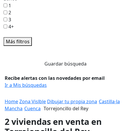
1
2
3
4+
Más filtros
Guardar búsqueda
Recibe alertas con las novedades por email
Ir a Mis búsquedas
Home
Zona Vislble
Dibujar tu propia zona
Castilla-la
Mancha
Cuenca
Torrejoncillo del Rey
2 viviendas en venta en