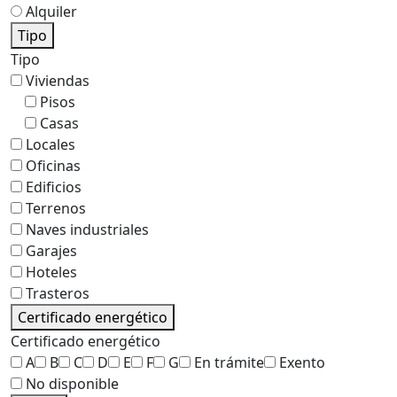
Alquiler
Tipo
Tipo
Viviendas
Pisos
Casas
Locales
Oficinas
Edificios
Terrenos
Naves industriales
Garajes
Hoteles
Trasteros
Certificado energético
Certificado energético
A
B
C
D
E
F
G
En trámite
Exento
No disponible