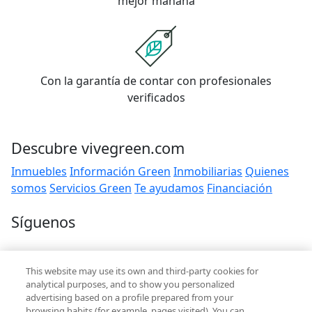
mejor mañana
Con la garantía de contar con profesionales
verificados
Descubre vivegreen.com
Inmuebles
Información Green
Inmobiliarias
Quienes
somos
Servicios Green
Te ayudamos
Financiación
Síguenos
Contacto
This website may use its own and third-party cookies for
hola@vivegreen.com
analytical purposes, and to show you personalized
advertising based on a profile prepared from your
browsing habits (for example, pages visited). You can