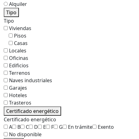
Alquiler
Tipo
Tipo
Viviendas
Pisos
Casas
Locales
Oficinas
Edificios
Terrenos
Naves industriales
Garajes
Hoteles
Trasteros
Certificado energético
Certificado energético
A
B
C
D
E
F
G
En trámite
Exento
No disponible