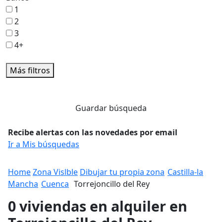
1
2
3
4+
Más filtros
Guardar búsqueda
Recibe alertas con las novedades por email
Ir a Mis búsquedas
Home
Zona Vislble
Dibujar tu propia zona
Castilla-la
Mancha
Cuenca
Torrejoncillo del Rey
0 viviendas en alquiler en