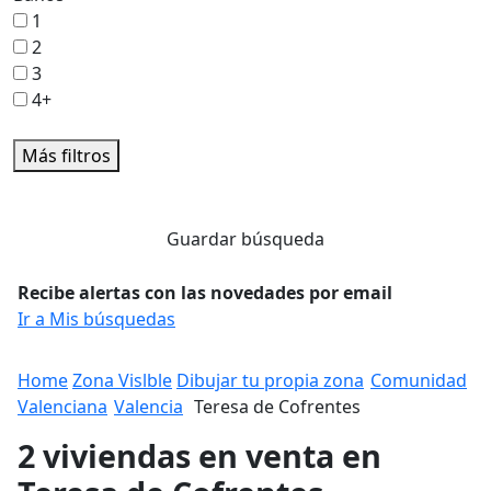
1
2
3
4+
Más filtros
Guardar búsqueda
Recibe alertas con las novedades por email
Ir a Mis búsquedas
Home
Zona Vislble
Dibujar tu propia zona
Comunidad
Valenciana
Valencia
Teresa de Cofrentes
2 viviendas en venta en