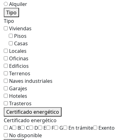
Alquiler
Tipo
Tipo
Viviendas
Pisos
Casas
Locales
Oficinas
Edificios
Terrenos
Naves industriales
Garajes
Hoteles
Trasteros
Certificado energético
Certificado energético
A
B
C
D
E
F
G
En trámite
Exento
No disponible