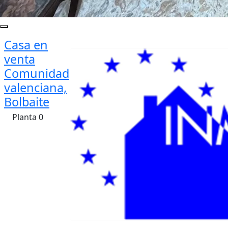
Casa en
venta
Comunidad
valenciana,
Bolbaite
Planta 0