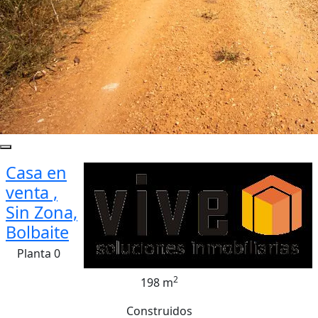
Casa en
venta ,
Sin Zona,
Bolbaite
Planta 0
2
198 m
Construidos