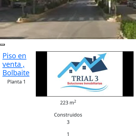
Piso en
venta ,
Bolbaite
Planta 1
2
223 m
Construidos
3
1