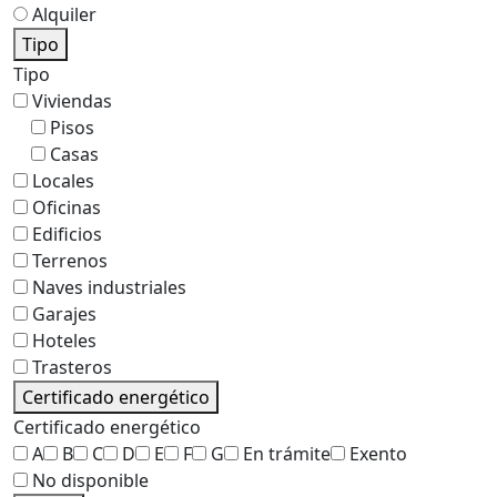
Alquiler
Tipo
Tipo
Viviendas
Pisos
Casas
Locales
Oficinas
Edificios
Terrenos
Naves industriales
Garajes
Hoteles
Trasteros
Certificado energético
Certificado energético
A
B
C
D
E
F
G
En trámite
Exento
No disponible