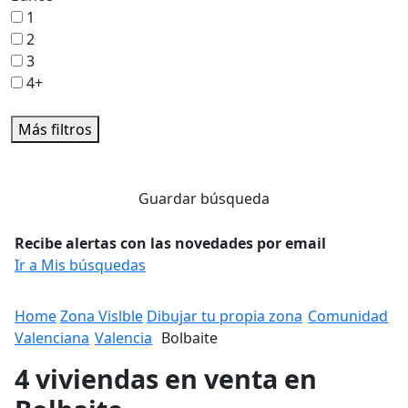
1
2
3
4+
Más filtros
Guardar búsqueda
Recibe alertas con las novedades por email
Ir a Mis búsquedas
Home
Zona Vislble
Dibujar tu propia zona
Comunidad
Valenciana
Valencia
Bolbaite
4 viviendas en venta en