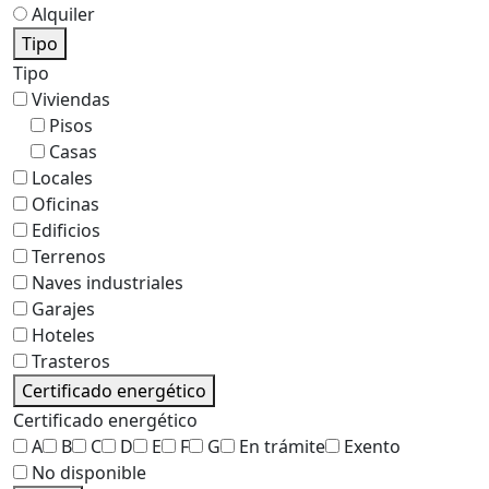
Alquiler
Tipo
Tipo
Viviendas
Pisos
Casas
Locales
Oficinas
Edificios
Terrenos
Naves industriales
Garajes
Hoteles
Trasteros
Certificado energético
Certificado energético
A
B
C
D
E
F
G
En trámite
Exento
No disponible