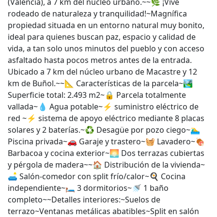
(Valencia), a 7 km del núcleo urbano.~~🌿 ¡Vive
rodeado de naturaleza y tranquilidad!~Magnífica
propiedad situada en un entorno natural muy bonito,
ideal para quienes buscan paz, espacio y calidad de
vida, a tan solo unos minutos del pueblo y con acceso
asfaltado hasta pocos metros antes de la entrada.
Ubicado a 7 km del núcleo urbano de Macastre y 12
km de Buñol.~~📐 Características de la parcela~🏞️
Superficie total: 2.493 m2~🔒 Parcela totalmente
vallada~💧 Agua potable~⚡ suministro eléctrico de
red ~⚡ sistema de apoyo eléctrico mediante 8 placas
solares y 2 baterías.~♻️ Desagüe por pozo ciego~🏊‍♂️
Piscina privada~🚗 Garaje y trastero~🧺 Lavadero~🍖
Barbacoa y cocina exterior~🌅 Dos terrazas cubiertas
y pérgola de madera~~🏠 Distribución de la vivienda~
🛋️ Salón-comedor con split frío/calor~🍳 Cocina
independiente~🛏️ 3 dormitorios~🚿 1 baño
completo~~Detalles interiores:~Suelos de
terrazo~Ventanas metálicas abatibles~Split en salón