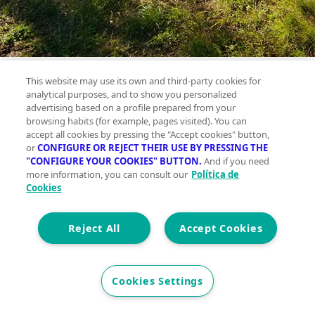
This website may use its own and third-party cookies for
Casa en
analytical purposes, and to show you personalized
advertising based on a profile prepared from your
venta ,
browsing habits (for example, pages visited). You can
Comunidad
accept all cookies by pressing the "Accept cookies" button,
or
CONFIGURE OR REJECT THEIR USE BY PRESSING THE
valenciana,
"CONFIGURE YOUR COOKIES" BUTTON.
And if you need
Macastre
more information, you can consult our
Política de
Cookies
Planta 0
Reject All
Accept Cookies
Cookies Settings