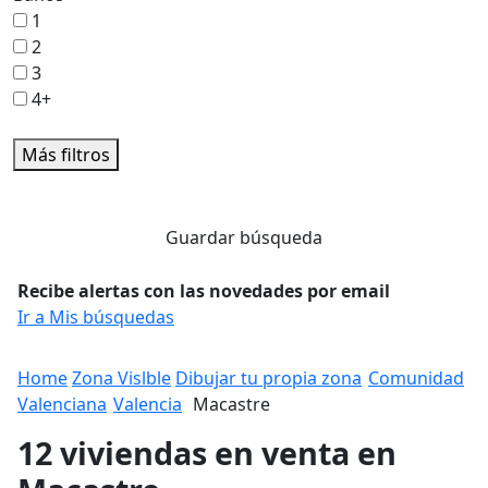
1
2
3
4+
Más filtros
Guardar búsqueda
Recibe alertas con las novedades por email
Ir a Mis búsquedas
Home
Zona Vislble
Dibujar tu propia zona
Comunidad
Valenciana
Valencia
Macastre
12 viviendas en venta en