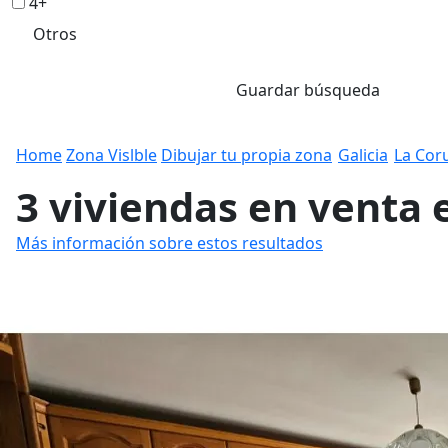
4+
Otros
Guardar búsqueda
Home
Zona Vislble
Dibujar tu propia zona
Galicia
La Cor
3 viviendas en venta 
Más información sobre estos resultados