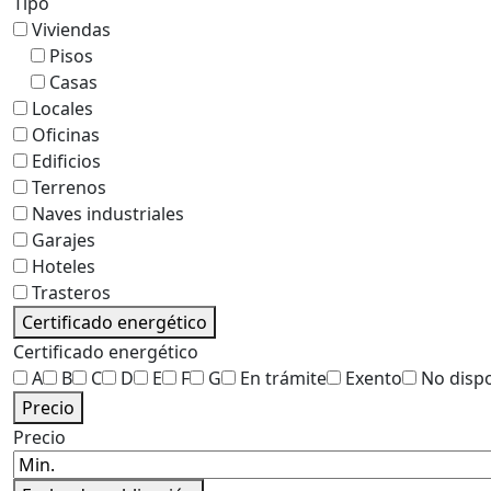
Tipo
Viviendas
Pisos
Casas
Locales
Oficinas
Edificios
Terrenos
Naves industriales
Garajes
Hoteles
Trasteros
Certificado energético
Certificado energético
A
B
C
D
E
F
G
En trámite
Exento
No disp
Precio
Precio