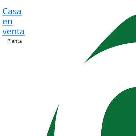
Casa
en
venta
Planta