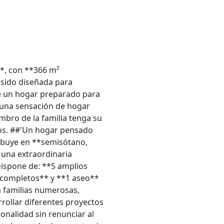
**, con **366 m²
 sido diseñada para
e un hogar preparado para
e una sensación de hogar
embro de la familia tenga su
os. ##'Un hogar pensado
ribuye en **semisótano,
 una extraordinaria
 Dispone de: **5 amplios
s completos** y **1 aseo**
 familias numerosas,
rrollar diferentes proyectos
onalidad sin renunciar al