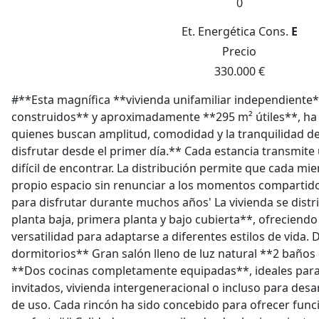
0
Et. Energética
Cons.
E
Precio
330.000 €
#**Esta magnífica **vivienda unifamiliar independiente
construidos** y aproximadamente **295 m² útiles**, ha
quienes buscan amplitud, comodidad y la tranquilidad d
disfrutar desde el primer día.** Cada estancia transmit
difícil de encontrar. La distribución permite que cada mi
propio espacio sin renunciar a los momentos compartid
para disfrutar durante muchos años' La vivienda se dist
planta baja, primera planta y bajo cubierta**, ofreciendo
versatilidad para adaptarse a diferentes estilos de vida.
dormitorios** Gran salón lleno de luz natural **2 baño
**Dos cocinas completamente equipadas**, ideales para
invitados, vivienda intergeneracional o incluso para desa
de uso. Cada rincón ha sido concebido para ofrecer funci