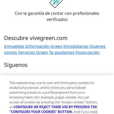
Con la garantía de contar con profesionales
verificados
Descubre vivegreen.com
Inmuebles
Información Green
Inmobiliarias
Quienes
somos
Servicios Green
Te ayudamos
Financiación
Síguenos
Contacto
This website may use its own and third-party cookies for
hola@vivegreen.com
analytical purposes, and to show you personalized
advertising based on a profile prepared from your
browsing habits (for example, pages visited). You can
accept all cookies by pressing the "Accept cookies" button,
or
CONFIGURE OR REJECT THEIR USE BY PRESSING THE
"CONFIGURE YOUR COOKIES" BUTTON.
And if you need