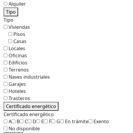
Alquiler
Tipo
Tipo
Viviendas
Pisos
Casas
Locales
Oficinas
Edificios
Terrenos
Naves industriales
Garajes
Hoteles
Trasteros
Certificado energético
Certificado energético
A
B
C
D
E
F
G
En trámite
Exento
No disponible