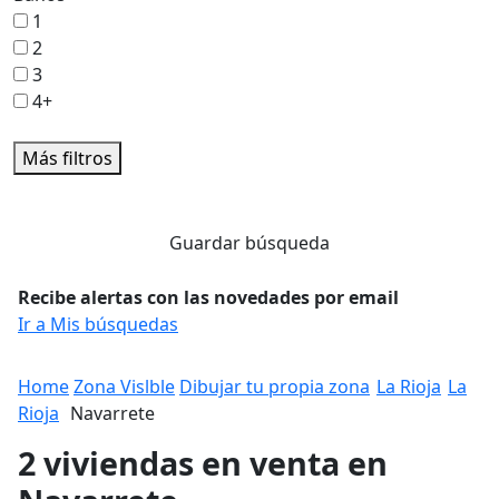
1
2
3
4+
Más filtros
Guardar búsqueda
Recibe alertas con las novedades por email
Ir a Mis búsquedas
Home
Zona Vislble
Dibujar tu propia zona
La Rioja
La
Rioja
Navarrete
2 viviendas en venta en