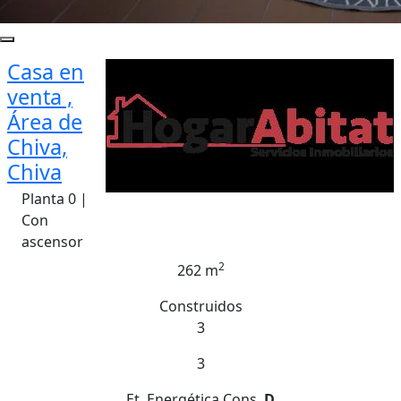
Casa en
venta ,
Área de
Chiva,
Chiva
Planta 0 |
Con
ascensor
2
262 m
Construidos
3
3
Et. Energética
Cons.
D