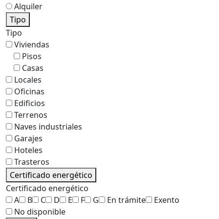
Alquiler
Tipo
Tipo
Viviendas
Pisos
Casas
Locales
Oficinas
Edificios
Terrenos
Naves industriales
Garajes
Hoteles
Trasteros
Certificado energético
Certificado energético
A
B
C
D
E
F
G
En trámite
Exento
No disponible