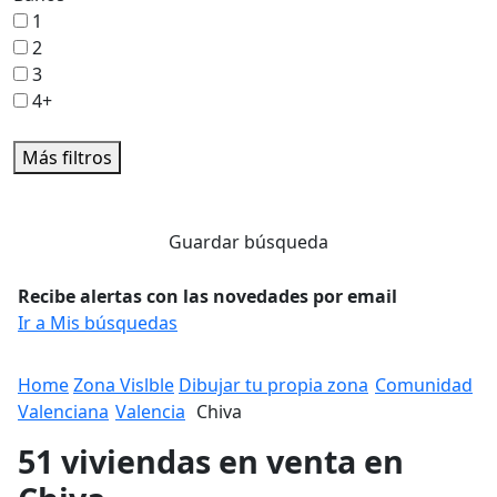
1
2
3
4+
Más filtros
Guardar búsqueda
Recibe alertas con las novedades por email
Ir a Mis búsquedas
Home
Zona Vislble
Dibujar tu propia zona
Comunidad
Valenciana
Valencia
Chiva
51 viviendas en venta en