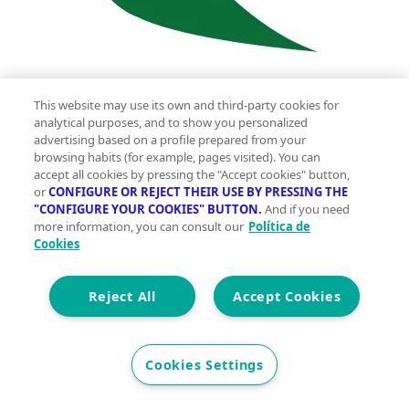
2
164 m
This website may use its own and third-party cookies for
analytical purposes, and to show you personalized
Construidos
advertising based on a profile prepared from your
browsing habits (for example, pages visited). You can
0
accept all cookies by pressing the "Accept cookies" button,
or
CONFIGURE OR REJECT THEIR USE BY PRESSING THE
Et. Energética
Cons.
F
"CONFIGURE YOUR COOKIES" BUTTON.
And if you need
Precio
more information, you can consult our
Política de
Cookies
190.000 €
Se presenta una excelente oportunidad de inversión
Reject All
Accept Cookies
en la Urbanización Las Pedrizas, en el término
municipal de Chiva, a escasos minutos de Valencia. El
activo está compuesto por un conjunto de **15 fincas
Cookies Settings
registrales**, distribuidas de la siguiente forma: * 5
viviendas unifamiliares pareadas **terminadas** (3