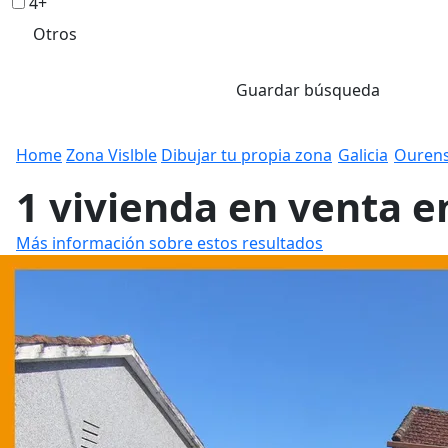
4+
Otros
Guardar búsqueda
Home
Zona Vislble
Dibujar tu propia zona
Galicia
Ouren
1 vivienda en venta e
Más información sobre estos resultados