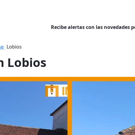
Recibe alertas con las novedades p
se
Lobios
n Lobios