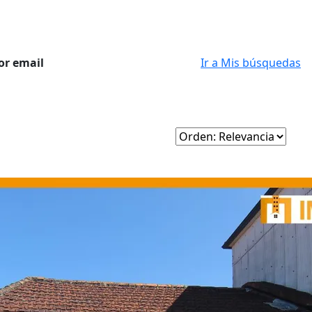
or email
Ir a Mis búsquedas