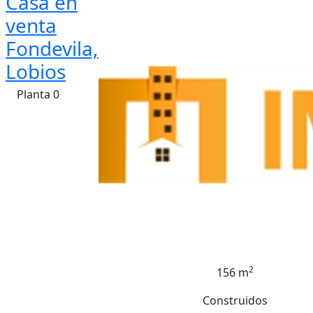
Casa en
venta
Fondevila,
Lobios
Planta 0
2
156 m
Construidos