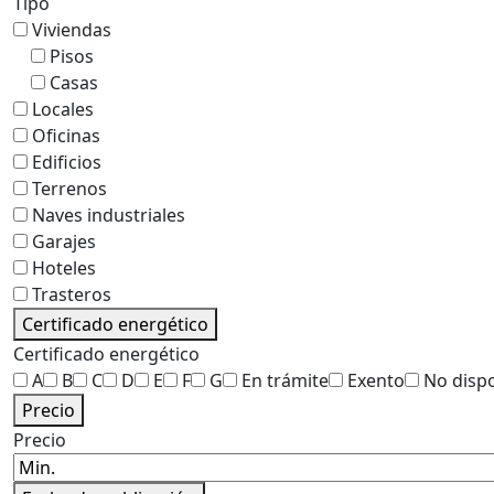
Tipo
Viviendas
Pisos
Casas
Locales
Oficinas
Edificios
Terrenos
Naves industriales
Garajes
Hoteles
Trasteros
Certificado energético
Certificado energético
A
B
C
D
E
F
G
En trámite
Exento
No disp
Precio
Precio