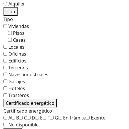
Alquiler
Tipo
Tipo
Viviendas
Pisos
Casas
Locales
Oficinas
Edificios
Terrenos
Naves industriales
Garajes
Hoteles
Trasteros
Certificado energético
Certificado energético
A
B
C
D
E
F
G
En trámite
Exento
No disponible