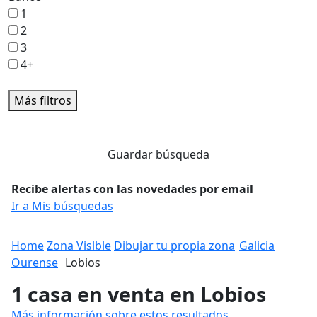
1
2
3
4+
Más filtros
Guardar búsqueda
Recibe alertas con las novedades por email
Ir a Mis búsquedas
Home
Zona Vislble
Dibujar tu propia zona
Galicia
Ourense
Lobios
1 casa en venta en Lobios
Más información sobre estos resultados