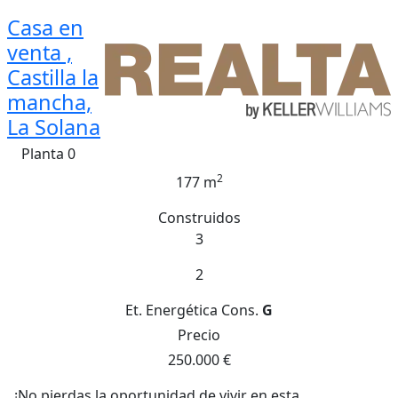
Casa en
venta ,
Castilla la
mancha,
La Solana
Planta 0
2
177 m
Construidos
3
2
Et. Energética
Cons.
G
Precio
250.000 €
¡No pierdas la oportunidad de vivir en esta