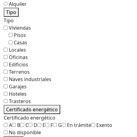
Alquiler
Tipo
Tipo
Viviendas
Pisos
Casas
Locales
Oficinas
Edificios
Terrenos
Naves industriales
Garajes
Hoteles
Trasteros
Certificado energético
Certificado energético
A
B
C
D
E
F
G
En trámite
Exento
No disponible