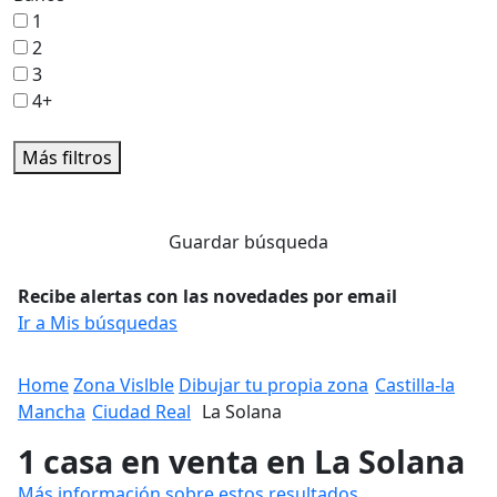
1
2
3
4+
Más filtros
Guardar búsqueda
Recibe alertas con las novedades por email
Ir a Mis búsquedas
Home
Zona Vislble
Dibujar tu propia zona
Castilla-la
Mancha
Ciudad Real
La Solana
1 casa en venta en La Solana
Más información sobre estos resultados