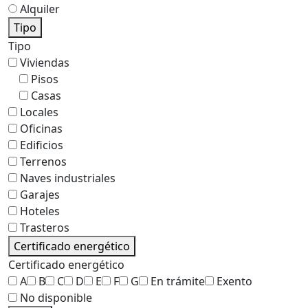
Alquiler
Tipo
Tipo
Viviendas
Pisos
Casas
Locales
Oficinas
Edificios
Terrenos
Naves industriales
Garajes
Hoteles
Trasteros
Certificado energético
Certificado energético
A
B
C
D
E
F
G
En trámite
Exento
No disponible