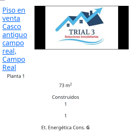
Piso en
venta
Casco
antiguo
campo
real,
Campo
Real
Planta 1
2
73 m
Construidos
1
1
Et. Energética
Cons.
G