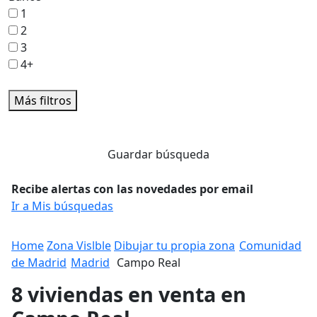
1
2
3
4+
Más filtros
Guardar búsqueda
Recibe alertas con las novedades por email
Ir a Mis búsquedas
Home
Zona Vislble
Dibujar tu propia zona
Comunidad
de Madrid
Madrid
Campo Real
8 viviendas en venta en