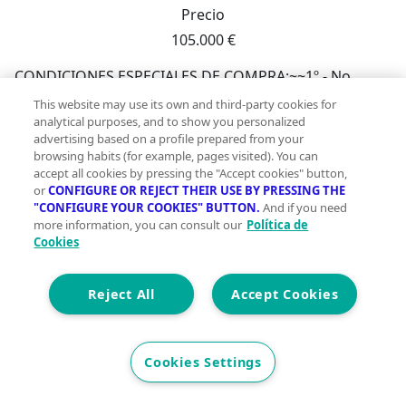
Precio
105.000 €
CONDICIONES ESPECIALES DE COMPRA:~~1º.- No
permite hipoteca sobre el inmueble, los bancos no
This website may use its own and third-party cookies for
financian estas operaciones.~2º.- VENTA SIN
analytical purposes, and to show you personalized
advertising based on a profile prepared from your
POSESIÓN. LA PROPIEDAD NO SE PUEDE VER
browsing habits (for example, pages visited). You can
INTERIORMENTE, pero sí saber su ubicación exacta y
accept all cookies by pressing the "Accept cookies" button,
aquellas características detalladas en este anuncio. (no
or
CONFIGURE OR REJECT THEIR USE BY PRESSING THE
disponemos de fotos del interior).~3º.- La obtención de
"CONFIGURE YOUR COOKIES" BUTTON.
And if you need
more information, you can consult our
Política de
las llaves dependerá del curso del procedimiento.~4º.-
Cookies
En el caso de que el cliente lo solicite, nuestros
profesionales (abogado y procurador) podrán atender
su procedimiento judicial hasta la obtención de llaves.
Reject All
Accept Cookies
Los honorarios de este servicio no están incluidos en
el precio, consúltenos.~5º.- Gastos del comprador: ITP
(Impuesto sobre Transmisiones Patrimoniales),
Cookies Settings
Registro de la Propiedad y Notaría.~~El precio de venta
está sujeto a la aprobación definitiva por parte de la