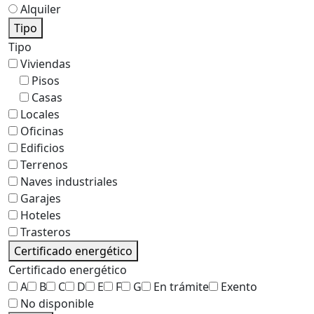
Alquiler
Tipo
Tipo
Viviendas
Pisos
Casas
Locales
Oficinas
Edificios
Terrenos
Naves industriales
Garajes
Hoteles
Trasteros
Certificado energético
Certificado energético
A
B
C
D
E
F
G
En trámite
Exento
No disponible