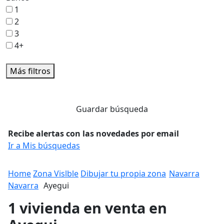
1
2
3
4+
Más filtros
Guardar búsqueda
Recibe alertas con las novedades por email
Ir a Mis búsquedas
Home
Zona Vislble
Dibujar tu propia zona
Navarra
Navarra
Ayegui
1 vivienda en venta en