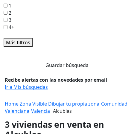
1
2
3
4+
Más filtros
Guardar búsqueda
Recibe alertas con las novedades por email
Ir a Mis búsquedas
Home
Zona Vislble
Dibujar tu propia zona
Comunidad
Valenciana
Valencia
Alcublas
3 viviendas en venta en