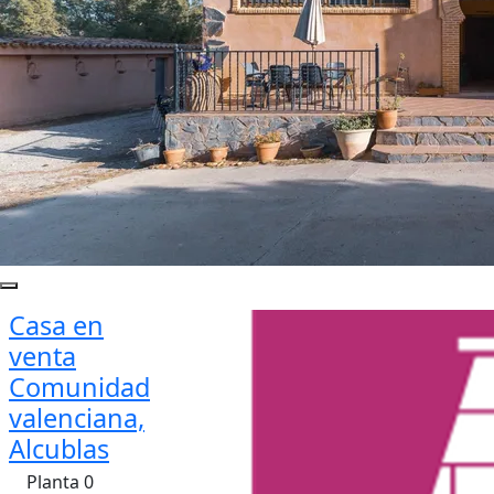
Casa en
venta
Comunidad
valenciana,
Alcublas
Planta 0