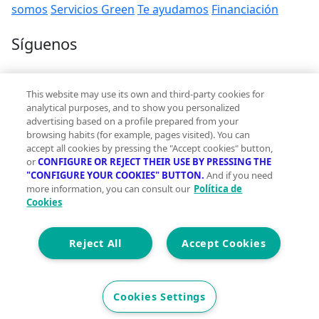
somos
Servicios Green
Te ayudamos
Financiación
Síguenos
Contacto
This website may use its own and third-party cookies for
hola@vivegreen.com
analytical purposes, and to show you personalized
advertising based on a profile prepared from your
browsing habits (for example, pages visited). You can
accept all cookies by pressing the "Accept cookies" button,
or
CONFIGURE OR REJECT THEIR USE BY PRESSING THE
"CONFIGURE YOUR COOKIES" BUTTON.
And if you need
more information, you can consult our
Política de
Aviso Legal
Cookies
Condiciones de uso
Politica de privacidad
Política de cookies
Reject All
Accept Cookies
Accesibilidad
© 2026 Vivegreen - Todos los derechos reservados - UCI
Cookies Settings
SERVICIOS PARA PROFESIONALES INMOBILIARIOS, S.A.U