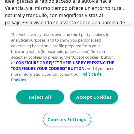
ideal gracias al rápido acceso a la autovía hacia
Valencia, y al mismo tiempo ofrece un entorno rural,
natural y tranquilo, con magníficas vistas al
paisaje.~~La vivienda se levanta sobre una parcela de
1.851 m2 y cuenta con una superficie construida de
This website may use its own and third-party cookies for
358 m2 distribuidos en tres plantas:~~Planta principal:
analytical purposes, and to show you personalized
un luminoso y espacioso salón comedor, una gran
advertising based on a profile prepared from your
cocina independiente y un dormitorio de generosas
browsing habits (for example, pages visited). You can
accept all cookies by pressing the "Accept cookies" button,
dimensiones.~~Planta baja: un espacio perfecto como
or
CONFIGURE OR REJECT THEIR USE BY PRESSING THE
sala de juegos y otra estancia diseñada originalmente
"CONFIGURE YOUR COOKIES" BUTTON.
And if you need
como bodega.~~Planta superior: actualmente sin
more information, you can consult our
Política de
finalizar, pero ya con aislamiento de alta calidad y
Cookies
ventanas de doble acristalamiento instaladas. Esta
planta ofrece la posibilidad de distribuir hasta 4
Reject All
Accept Cookies
dormitorios y 2 baños adicionales, convirtiéndose en
una oportunidad ideal para ampliar la vivienda según
tus necesidades.~~En el exterior, la propiedad dispone
Cookies Settings
de paellero para disfrutar de reuniones con familia y
amigos, así como un trastero que aporta un espacio