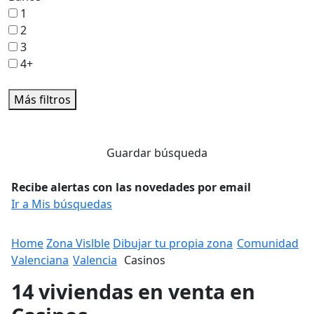
1
2
3
4+
Más filtros
Guardar búsqueda
Recibe alertas con las novedades por email
Ir a Mis búsquedas
Home
Zona Vislble
Dibujar tu propia zona
Comunidad
Valenciana
Valencia
Casinos
14 viviendas en venta en