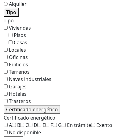
Alquiler
Tipo
Tipo
Viviendas
Pisos
Casas
Locales
Oficinas
Edificios
Terrenos
Naves industriales
Garajes
Hoteles
Trasteros
Certificado energético
Certificado energético
A
B
C
D
E
F
G
En trámite
Exento
No disponible